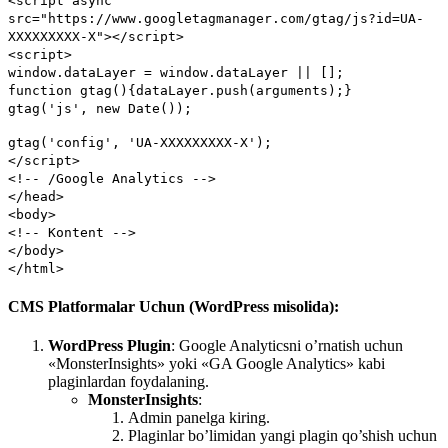
<
script
async
src
=
"https://www.googletagmanager.com/gtag/js?id=UA-
XXXXXXXXX-X"
>
</
script
>
<
script
>
window
.
dataLayer
=
window
.
dataLayer
|| [];
function
gtag
(){dataLayer.
push
(
arguments
);}
gtag
(
'js'
,
new
Date
());
gtag
(
'config'
,
'UA-XXXXXXXXX-X'
);
</
script
>
<!-- /Google Analytics -->
</
head
>
<
body
>
<!-- Kontent -->
</
body
>
</
html
>
CMS Platformalar Uchun (WordPress misolida):
WordPress Plugin
: Google Analyticsni o’rnatish uchun
«MonsterInsights» yoki «GA Google Analytics» kabi
plaginlardan foydalaning.
MonsterInsights
:
Admin panelga kiring.
Plaginlar bo’limidan yangi plagin qo’shish uchun