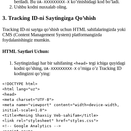
beriladi. Bu
ko’rinishidagi kod bo’ladi.
UA-XXXXXXXXX-X
Ushbu kodni nusxalab oling.
3. Tracking ID-ni Saytingizga Qo’shish
Tracking ID-ni saytga qo’shish uchun HTML sahifalaringizda yoki
CMS (Content Management System) platformangizda
foydalanishingiz mumkin.
HTML Saytlari Uchun:
Saytingizdagi har bir sahifaning
tegi ichiga quyidagi
<head>
kodni qo’shing,
o’rniga o’z Tracking ID
UA-XXXXXXXXX-X
kodingizni qo’ying:
<!DOCTYPE
html
>
<
html
lang
=
"uz"
>
<
head
>
<
meta
charset
=
"UTF-8"
>
<
meta
name
=
"viewport"
content
=
"width=device-width,
initial-scale=1.0"
>
<
title
>
Mening Shaxsiy Veb-sahifam
</
title
>
<
link
rel
=
"stylesheet"
href
=
"styles.css"
>
<!-- Google Analytics -->