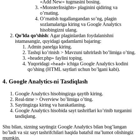
«Add New» tugmasini bosing.
«MonsterInsights» plaginini qidiring va
o’rnating.
O’rnatish tugallangandan so’ng, plagin
sozlamalariga kiring va Google Analytics
hisobingizni ulang.
Qo’lda qo’shish
: Agar plaginlardan foydalanishni
istamasangiz, quyidagi qadamlarni bajaring:
Admin panelga kiring.
Tashqi ko’rinish > Mavzuni tahrirlash bo’limiga o’ting.
«header.php» faylini toping.
Yuqoridagi
ichiga Google Analytics kodini
<head>
qo’shing (HTML saytlari uchun bo’lgani kabi).
4. Google Analytics-ni Tasdiqlash
Google Analytics hisobingizga qaytib kiring.
Real-time > Overview bo’limiga o’ting.
Saytingizga kiring va harakatlaning.
Google Analytics hisobida sayt tashriflari ko’rinib turganini
tasdiqlang.
Shu bilan, sizning saytingiz Google Analytics bilan bog’langan
bo’ladi va siz sayt tashrifchilari haqida batafsil ma’lumot olishingiz
mumkin.