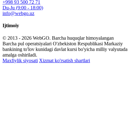
+998 93 500 72 71
Du-Ju (9:00 - 18:00)
info@webgo.uz
Ijtimoiy
© 2013 - 2026
WebGO
. Barcha huquqlar himoyalangan
Barcha pul operatsiyalari O'zbekiston Respublikasi Markaziy
bankining to'lov kunidagi davlat kursi bo'yicha milliy valyutada
amalga oshiriladi.
Maxfiylik siyosati
Xizmat ko'rsatish shartlari