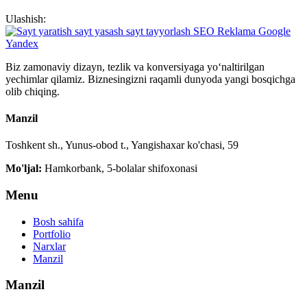
Ulashish:
Biz zamonaviy dizayn, tezlik va konversiyaga yo‘naltirilgan
yechimlar qilamiz. Biznesingizni raqamli dunyoda yangi bosqichga
olib chiqing.
Manzil
Toshkent sh., Yunus-obod t., Yangishaxar ko'chasi, 59
Mo'ljal:
Hamkorbank, 5-bolalar shifoxonasi
Menu
Bosh sahifa
Portfolio
Narxlar
Manzil
Manzil