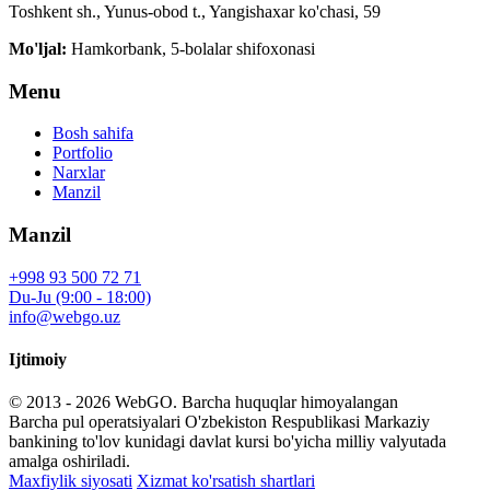
Toshkent sh., Yunus-obod t., Yangishaxar ko'chasi, 59
Mo'ljal:
Hamkorbank, 5-bolalar shifoxonasi
Menu
Bosh sahifa
Portfolio
Narxlar
Manzil
Manzil
+998 93 500 72 71
Du-Ju (9:00 - 18:00)
info@webgo.uz
Ijtimoiy
© 2013 - 2026
WebGO
. Barcha huquqlar himoyalangan
Barcha pul operatsiyalari O'zbekiston Respublikasi Markaziy
bankining to'lov kunidagi davlat kursi bo'yicha milliy valyutada
amalga oshiriladi.
Maxfiylik siyosati
Xizmat ko'rsatish shartlari