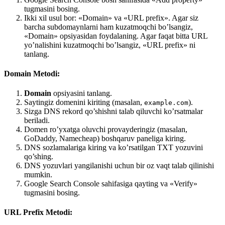
tugmasini bosing.
Ikki xil usul bor: «Domain» va «URL prefix». Agar siz
barcha subdomaynlarni ham kuzatmoqchi bo’lsangiz,
«Domain» opsiyasidan foydalaning. Agar faqat bitta URL
yo’nalishini kuzatmoqchi bo’lsangiz, «URL prefix» ni
tanlang.
Domain Metodi:
Domain
opsiyasini tanlang.
Saytingiz domenini kiriting (masalan,
).
example.com
Sizga DNS rekord qo’shishni talab qiluvchi ko’rsatmalar
beriladi.
Domen ro’yxatga oluvchi provayderingiz (masalan,
GoDaddy, Namecheap) boshqaruv paneliga kiring.
DNS sozlamalariga kiring va ko’rsatilgan TXT yozuvini
qo’shing.
DNS yozuvlari yangilanishi uchun bir oz vaqt talab qilinishi
mumkin.
Google Search Console sahifasiga qayting va «Verify»
tugmasini bosing.
URL Prefix Metodi: