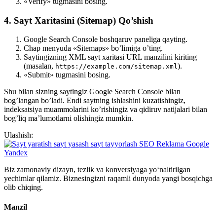
«Verify» tugmasini bosing.
4. Sayt Xaritasini (Sitemap) Qo’shish
Google Search Console boshqaruv paneliga qayting.
Chap menyuda «Sitemaps» bo’limiga o’ting.
Saytingizning XML sayt xaritasi URL manzilini kiriting
(masalan,
).
https://example.com/sitemap.xml
«Submit» tugmasini bosing.
Shu bilan sizning saytingiz Google Search Console bilan
bog’langan bo’ladi. Endi saytning ishlashini kuzatishingiz,
indeksatsiya muammolarini ko’rishingiz va qidiruv natijalari bilan
bog’liq ma’lumotlarni olishingiz mumkin.
Ulashish:
Biz zamonaviy dizayn, tezlik va konversiyaga yo‘naltirilgan
yechimlar qilamiz. Biznesingizni raqamli dunyoda yangi bosqichga
olib chiqing.
Manzil