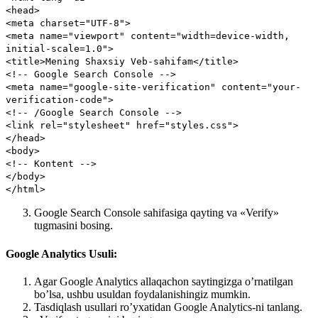
<
head
>
<
meta
charset
=
"UTF-8"
>
<
meta
name
=
"viewport"
content
=
"width=device-width,
initial-scale=1.0"
>
<
title
>
Mening Shaxsiy Veb-sahifam
</
title
>
<!-- Google Search Console -->
<
meta
name
=
"google-site-verification"
content
=
"your-
verification-code"
>
<!-- /Google Search Console -->
<
link
rel
=
"stylesheet"
href
=
"styles.css"
>
</
head
>
<
body
>
<!-- Kontent -->
</
body
>
</
html
>
Google Search Console sahifasiga qayting va «Verify»
tugmasini bosing.
Google Analytics Usuli:
Agar Google Analytics allaqachon saytingizga o’rnatilgan
bo’lsa, ushbu usuldan foydalanishingiz mumkin.
Tasdiqlash usullari ro’yxatidan Google Analytics-ni tanlang.