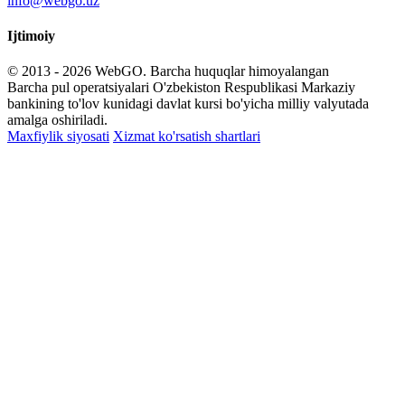
info@webgo.uz
Ijtimoiy
© 2013 - 2026
WebGO
. Barcha huquqlar himoyalangan
Barcha pul operatsiyalari O'zbekiston Respublikasi Markaziy
bankining to'lov kunidagi davlat kursi bo'yicha milliy valyutada
amalga oshiriladi.
Maxfiylik siyosati
Xizmat ko'rsatish shartlari