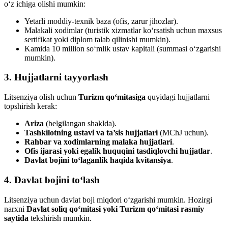
o‘z ichiga olishi mumkin:
Yetarli moddiy-texnik baza (ofis, zarur jihozlar).
Malakali xodimlar (turistik xizmatlar ko‘rsatish uchun maxsus
sertifikat yoki diplom talab qilinishi mumkin).
Kamida 10 million so‘mlik ustav kapitali (summasi o‘zgarishi
mumkin).
3. Hujjatlarni tayyorlash
Litsenziya olish uchun
Turizm qo‘mitasiga
quyidagi hujjatlarni
topshirish kerak:
Ariza
(belgilangan shaklda).
Tashkilotning ustavi va ta’sis hujjatlari
(MChJ uchun).
Rahbar va xodimlarning malaka hujjatlari
.
Ofis ijarasi yoki egalik huquqini tasdiqlovchi hujjatlar
.
Davlat bojini to‘laganlik haqida kvitansiya
.
4. Davlat bojini to‘lash
Litsenziya uchun davlat boji miqdori o‘zgarishi mumkin. Hozirgi
narxni
Davlat soliq qo‘mitasi yoki Turizm qo‘mitasi rasmiy
saytida
tekshirish mumkin.