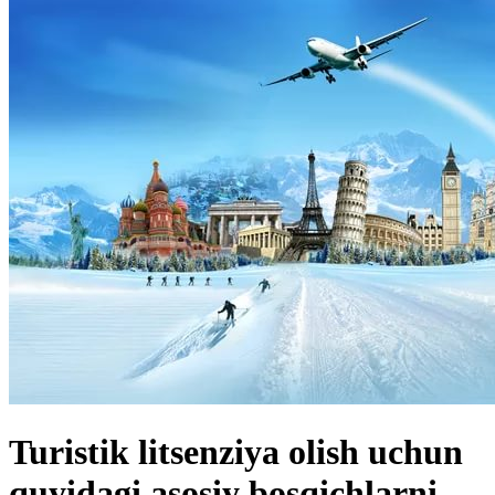
Turistik litsenziya olish uchun
quyidagi asosiy bosqichlarni