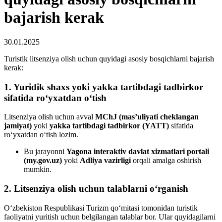
bajarish kerak
30.01.2025
Turistik litsenziya olish uchun quyidagi asosiy bosqichlarni bajarish
kerak:
1. Yuridik shaxs yoki yakka tartibdagi tadbirkor
sifatida ro‘yxatdan o‘tish
Litsenziya olish uchun avval
MChJ (mas’uliyati cheklangan
jamiyat)
yoki
yakka tartibdagi tadbirkor (YATT)
sifatida
ro‘yxatdan o‘tish lozim.
Bu jarayonni
Yagona interaktiv davlat xizmatlari portali
(my.gov.uz)
yoki
Adliya vazirligi
orqali amalga oshirish
mumkin.
2. Litsenziya olish uchun talablarni o‘rganish
O‘zbekiston Respublikasi Turizm qo‘mitasi tomonidan turistik
faoliyatni yuritish uchun belgilangan talablar bor. Ular quyidagilarni