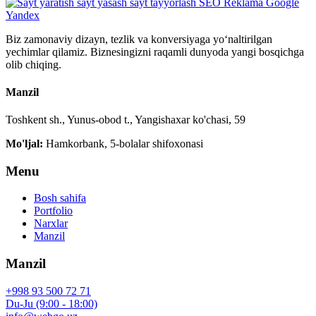
Biz zamonaviy dizayn, tezlik va konversiyaga yo‘naltirilgan
yechimlar qilamiz. Biznesingizni raqamli dunyoda yangi bosqichga
olib chiqing.
Manzil
Toshkent sh., Yunus-obod t., Yangishaxar ko'chasi, 59
Mo'ljal:
Hamkorbank, 5-bolalar shifoxonasi
Menu
Bosh sahifa
Portfolio
Narxlar
Manzil
Manzil
+998 93 500 72 71
Du-Ju (9:00 - 18:00)