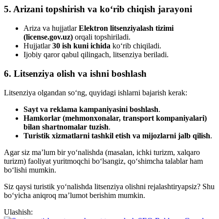
5. Arizani topshirish va ko‘rib chiqish jarayoni
Ariza va hujjatlar
Elektron litsenziyalash tizimi
(license.gov.uz)
orqali topshiriladi.
Hujjatlar
30 ish kuni ichida
ko‘rib chiqiladi.
Ijobiy qaror qabul qilingach, litsenziya beriladi.
6. Litsenziya olish va ishni boshlash
Litsenziya olgandan so‘ng, quyidagi ishlarni bajarish kerak:
Sayt va reklama kampaniyasini boshlash
.
Hamkorlar (mehmonxonalar, transport kompaniyalari)
bilan shartnomalar tuzish
.
Turistik xizmatlarni tashkil etish va mijozlarni jalb qilish
.
Agar siz ma’lum bir yo‘nalishda (masalan, ichki turizm, xalqaro
turizm) faoliyat yuritmoqchi bo‘lsangiz, qo‘shimcha talablar ham
bo‘lishi mumkin.
Siz qaysi turistik yo‘nalishda litsenziya olishni rejalashtiryapsiz? Shu
bo‘yicha aniqroq ma’lumot berishim mumkin.
Ulashish: