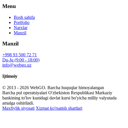
Menu
Bosh sahifa
Portfolio
Narxlar
Manzil
Manzil
+998 93 500 72 71
Du-Ju (9:00 - 18:00)
info@webgo.uz
Ijtimoiy
© 2013 - 2026
WebGO
. Barcha huquqlar himoyalangan
Barcha pul operatsiyalari O'zbekiston Respublikasi Markaziy
bankining to'lov kunidagi davlat kursi bo'yicha milliy valyutada
amalga oshiriladi.
Maxfiylik siyosati
Xizmat ko'rsatish shartlari