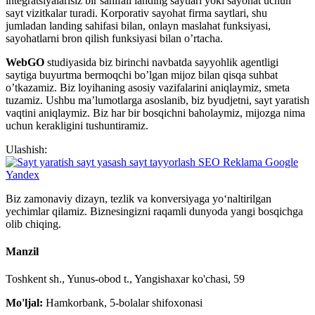
integratsiyalarisiz bir sahifali landing saytlari yoki sayohat uchun
sayt vizitkalar turadi. Korporativ sayohat firma saytlari, shu
jumladan landing sahifasi bilan, onlayn maslahat funksiyasi,
sayohatlarni bron qilish funksiyasi bilan o’rtacha.
WebGO
studiyasida biz birinchi navbatda sayyohlik agentligi
saytiga buyurtma bermoqchi bo’lgan mijoz bilan qisqa suhbat
o’tkazamiz. Biz loyihaning asosiy vazifalarini aniqlaymiz, smeta
tuzamiz. Ushbu ma’lumotlarga asoslanib, biz byudjetni, sayt yaratish
vaqtini aniqlaymiz. Biz har bir bosqichni baholaymiz, mijozga nima
uchun kerakligini tushuntiramiz.
Ulashish:
Biz zamonaviy dizayn, tezlik va konversiyaga yo‘naltirilgan
yechimlar qilamiz. Biznesingizni raqamli dunyoda yangi bosqichga
olib chiqing.
Manzil
Toshkent sh., Yunus-obod t., Yangishaxar ko'chasi, 59
Mo'ljal:
Hamkorbank, 5-bolalar shifoxonasi