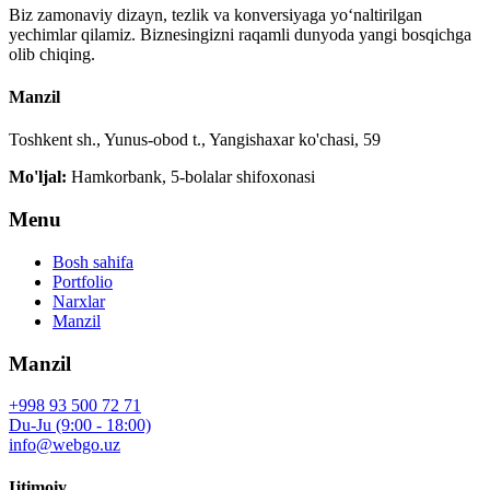
Biz zamonaviy dizayn, tezlik va konversiyaga yo‘naltirilgan
yechimlar qilamiz. Biznesingizni raqamli dunyoda yangi bosqichga
olib chiqing.
Manzil
Toshkent sh., Yunus-obod t., Yangishaxar ko'chasi, 59
Mo'ljal:
Hamkorbank, 5-bolalar shifoxonasi
Menu
Bosh sahifa
Portfolio
Narxlar
Manzil
Manzil
+998 93 500 72 71
Du-Ju (9:00 - 18:00)
info@webgo.uz
Ijtimoiy