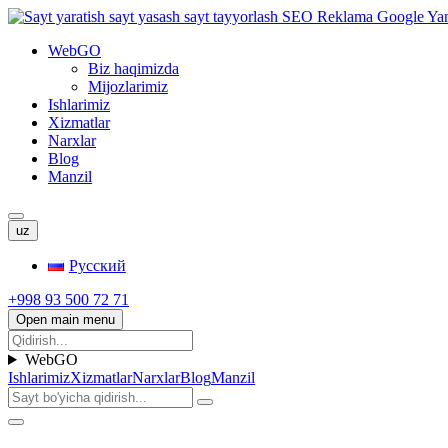
WebGO
Biz haqimizda
Mijozlarimiz
Ishlarimiz
Xizmatlar
Narxlar
Blog
Manzil
uz
Русский
+998 93 500 72 71
Open main menu
WebGO
Ishlarimiz
Xizmatlar
Narxlar
Blog
Manzil