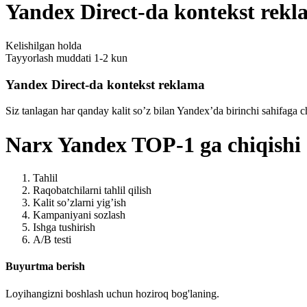
Yandex Direct-da kontekst rek
Kelishilgan holda
Tayyorlash muddati
1-2 kun
Yandex Direct-da kontekst reklama
Siz tanlagan har qanday kalit so’z bilan Yandex’da birinchi sahifag
Narx Yandex TOP-1 ga chiqishi 
Tahlil
Raqobatchilarni tahlil qilish
Kalit so’zlarni yig’ish
Kampaniyani sozlash
Ishga tushirish
A/B testi
Buyurtma berish
Loyihangizni boshlash uchun hoziroq bog'laning.