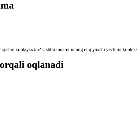
lama
a chiqishni xohlaysizmi? Ushbu muammoning eng yaxshi yechimi kontekst 
orqali oqlanadi