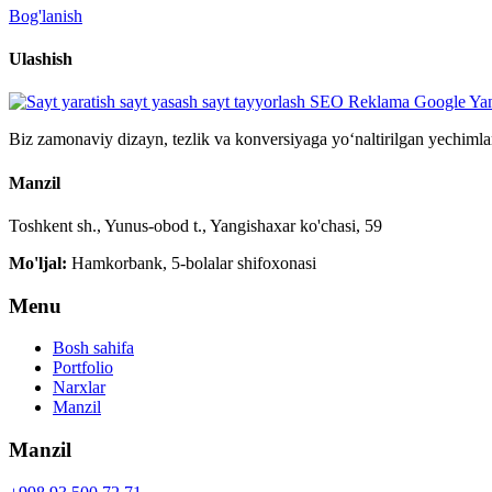
Bog'lanish
Ulashish
Biz zamonaviy dizayn, tezlik va konversiyaga yo‘naltirilgan yechimla
Manzil
Toshkent sh., Yunus-obod t., Yangishaxar ko'chasi, 59
Mo'ljal:
Hamkorbank, 5-bolalar shifoxonasi
Menu
Bosh sahifa
Portfolio
Narxlar
Manzil
Manzil