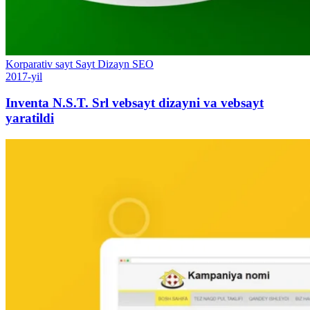
Korparativ sayt
Sayt
Dizayn
SEO
2017-yil
Inventa N.S.T. Srl vebsayt dizayni va vebsayt
yaratildi