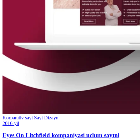
Korparativ sayt
Sayt
Dizayn
2016-yil
Eyes On Litchfield kompaniyasi uchun saytni