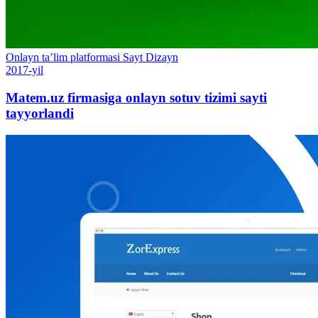
Onlayn ta’lim platformasi
Sayt
Dizayn
2017-yil
Matem.uz firmasiga onlayn sotuv tizimi sayti
tayyorlandi