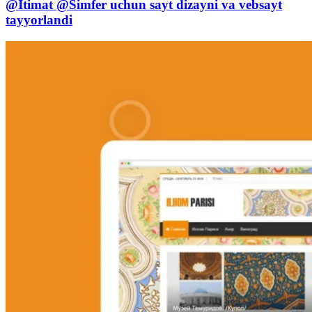
@Itimat @Simfer uchun sayt dizayni va vebsayt
tayyorlandi