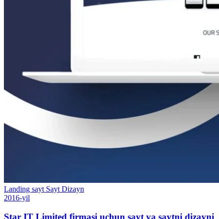
Landing sayt
Sayt
Dizayn
2016-yil
Star IT Limited firmasi uchun sayt va saytni dizayni