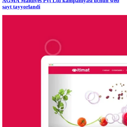
AGMA Maldives Pvt Ltd kampaniyasi uchun web
sayt tayyorlandi