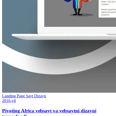
Landing Page
Sayt
Dizayn
2016-yil
Pivoting Africa vebsayt va vebsaytni dizayni