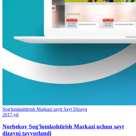
Sog'lomlashtirish Markazi sayti
Sayt
Dizayn
2017-yil
Norbekov Sog’lomlashtirish Markazi uchun sayt
dizayni tayyorlandi