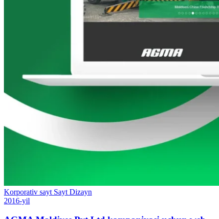
Korporativ sayt
Sayt
Dizayn
2016-yil