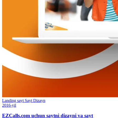
Landing sayt
Sayt
Dizayn
2016-yil
EZCalls.com uchun saytni dizayni va sayt