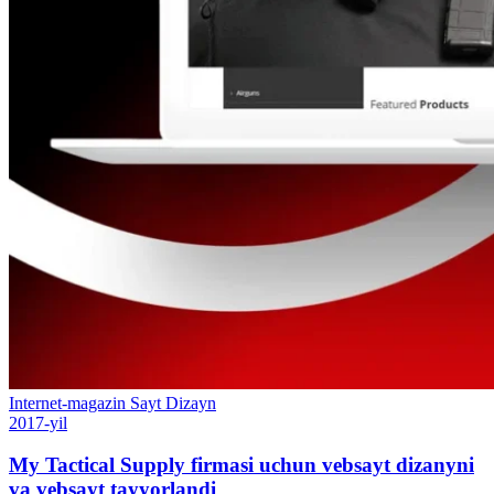
Internet-magazin
Sayt
Dizayn
2017-yil
My Tactical Supply firmasi uchun vebsayt dizanyni
va vebsayt tayyorlandi