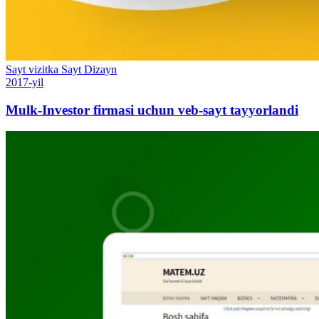
Sayt vizitka
Sayt
Dizayn
2017-yil
Mulk-Investor firmasi uchun veb-sayt tayyorlandi