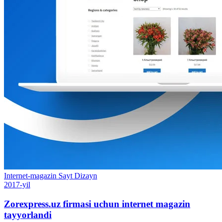
Internet-magazin
Sayt
Dizayn
2017-yil
Zorexpress.uz firmasi uchun internet magazin
tayyorlandi