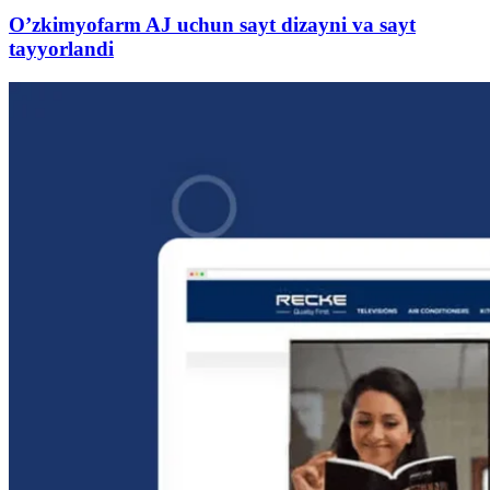
O’zkimyofarm AJ uchun sayt dizayni va sayt
tayyorlandi