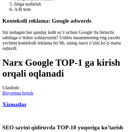
Ishga tushirish
A/B testi
Kontekstli reklama: Google adwords
Siz tanlagan har qanday kalit so’z uchun Google’da birinchi
sahifaga o’tishni xohlaysizmi? Ushbu muammoning eng yaxshi
yechimi kontekstli reklama bo’lib, uning narxi o’zini ko’p marta
oqlaydi.
Narx Google TOP-1 ga kirish
orqali oqlanadi
Ulashish:
Buyurtma berish
Xizmatlar
SEO saytni qidiruvda TOP-10 yuqoriga ko’tarish