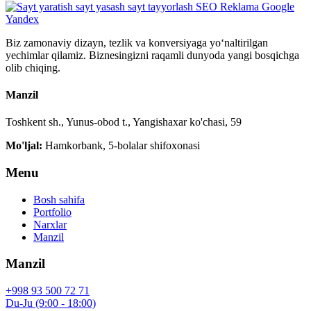
Biz zamonaviy dizayn, tezlik va konversiyaga yo‘naltirilgan
yechimlar qilamiz. Biznesingizni raqamli dunyoda yangi bosqichga
olib chiqing.
Manzil
Toshkent sh., Yunus-obod t., Yangishaxar ko'chasi, 59
Mo'ljal:
Hamkorbank, 5-bolalar shifoxonasi
Menu
Bosh sahifa
Portfolio
Narxlar
Manzil
Manzil
+998 93 500 72 71
Du-Ju (9:00 - 18:00)