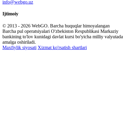
info@webgo.uz
Ijtimoiy
© 2013 - 2026
WebGO
. Barcha huquqlar himoyalangan
Barcha pul operatsiyalari O'zbekiston Respublikasi Markaziy
bankining to'lov kunidagi davlat kursi bo'yicha milliy valyutada
amalga oshiriladi.
Maxfiylik siyosati
Xizmat ko'rsatish shartlari