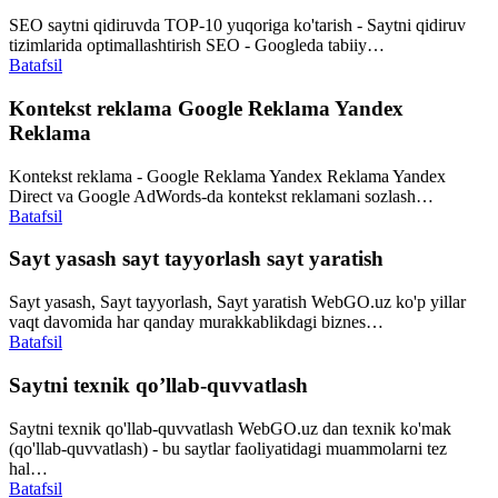
SEO saytni qidiruvda TOP-10 yuqoriga ko'tarish - Saytni qidiruv
tizimlarida optimallashtirish SEO - Googleda tabiiy…
Batafsil
Kontekst reklama Google Reklama Yandex
Reklama
Kontekst reklama - Google Reklama Yandex Reklama Yandex
Direct va Google AdWords-da kontekst reklamani sozlash…
Batafsil
Sayt yasash sayt tayyorlash sayt yaratish
Sayt yasash, Sayt tayyorlash, Sayt yaratish WebGO.uz ko'p yillar
vaqt davomida har qanday murakkablikdagi biznes…
Batafsil
Saytni texnik qo’llab-quvvatlash
Saytni texnik qo'llab-quvvatlash WebGO.uz dan texnik ko'mak
(qo'llab-quvvatlash) - bu saytlar faoliyatidagi muammolarni tez
hal…
Batafsil