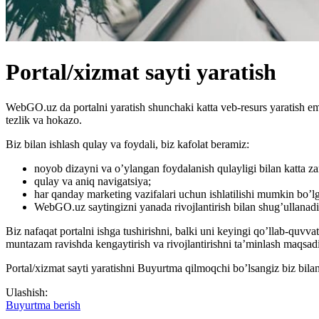
Portal/xizmat sayti yaratish
WebGO.uz da portalni yaratish shunchaki katta veb-resurs yaratish ema
tezlik va hokazo.
Biz bilan ishlash qulay va foydali, biz kafolat beramiz:
noyob dizayni va o’ylangan foydalanish qulayligi bilan katta z
qulay va aniq navigatsiya;
har qanday marketing vazifalari uchun ishlatilishi mumkin bo’lg
WebGO.uz saytingizni yanada rivojlantirish bilan shug’ullanadi
Biz nafaqat portalni ishga tushirishni, balki uni keyingi qo’llab-quvv
muntazam ravishda kengaytirish va rivojlantirishni ta’minlash maqsadi
Portal/xizmat sayti yaratishni Buyurtma qilmoqchi bo’lsangiz biz bila
Ulashish:
Buyurtma berish