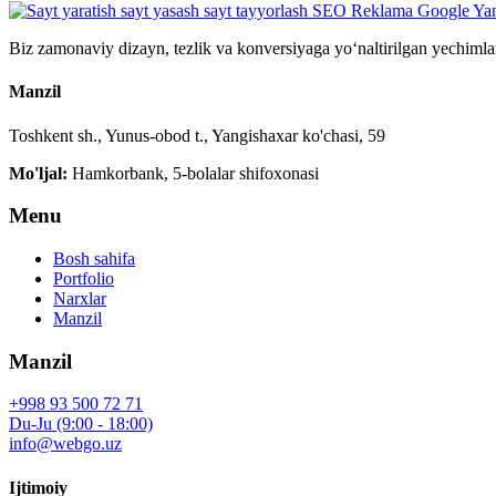
Biz zamonaviy dizayn, tezlik va konversiyaga yo‘naltirilgan yechimla
Manzil
Toshkent sh., Yunus-obod t., Yangishaxar ko'chasi, 59
Mo'ljal:
Hamkorbank, 5-bolalar shifoxonasi
Menu
Bosh sahifa
Portfolio
Narxlar
Manzil
Manzil
+998 93 500 72 71
Du-Ju (9:00 - 18:00)
info@webgo.uz
Ijtimoiy