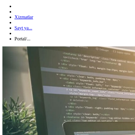
Xizmatlar
Sayt ya...
Portal/...