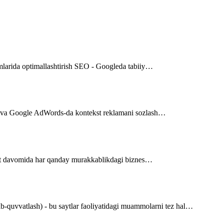
imlarida optimallashtirish SEO - Googleda tabiiy…
 va Google AdWords-da kontekst reklamani sozlash…
aqt davomida har qanday murakkablikdagi biznes…
b-quvvatlash) - bu saytlar faoliyatidagi muammolarni tez hal…