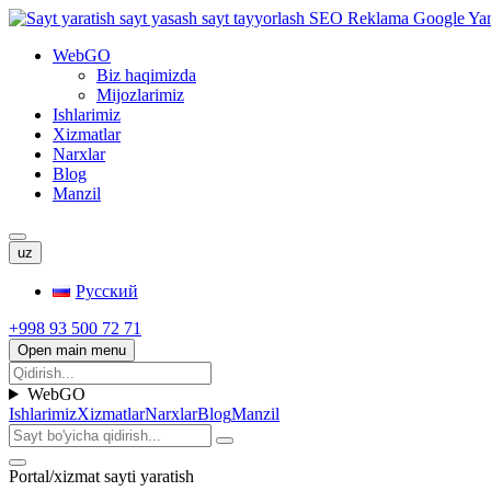
WebGO
Biz haqimizda
Mijozlarimiz
Ishlarimiz
Xizmatlar
Narxlar
Blog
Manzil
uz
Русский
+998 93 500 72 71
Open main menu
WebGO
Ishlarimiz
Xizmatlar
Narxlar
Blog
Manzil
Portal/xizmat sayti yaratish