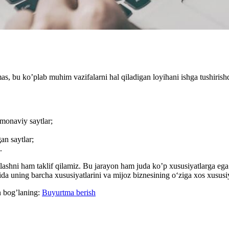
s, bu ko’plab muhim vazifalarni hal qiladigan loyihani ishga tushirishd
amonaviy saytlar;
an saytlar;
.
atlashni ham taklif qilamiz. Bu jarayon ham juda ko’p xususiyatlarga eg
da uning barcha xususiyatlarini va mijoz biznesining o‘ziga xos xususiy
n bog’laning:
Buyurtma berish