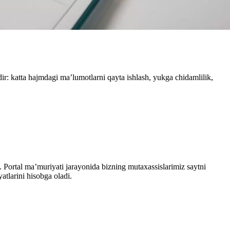
ir: katta hajmdagi ma’lumotlarni qayta ishlash, yukga chidamlilik,
a. Portal ma’muriyati jarayonida bizning mutaxassislarimiz saytni
atlarini hisobga oladi.