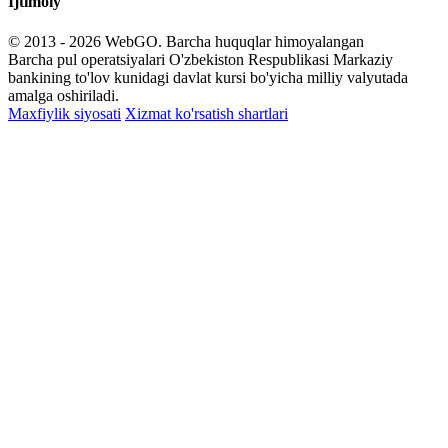
Ijtimoiy
© 2013 - 2026
WebGO
. Barcha huquqlar himoyalangan
Barcha pul operatsiyalari O'zbekiston Respublikasi Markaziy
bankining to'lov kunidagi davlat kursi bo'yicha milliy valyutada
amalga oshiriladi.
Maxfiylik siyosati
Xizmat ko'rsatish shartlari