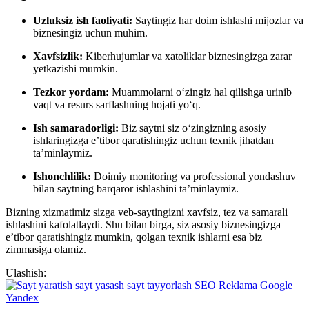
Uzluksiz ish faoliyati:
Saytingiz har doim ishlashi mijozlar va
biznesingiz uchun muhim.
Xavfsizlik:
Kiberhujumlar va xatoliklar biznesingizga zarar
yetkazishi mumkin.
Tezkor yordam:
Muammolarni o‘zingiz hal qilishga urinib
vaqt va resurs sarflashning hojati yo‘q.
Ish samaradorligi:
Biz saytni siz o‘zingizning asosiy
ishlaringizga e’tibor qaratishingiz uchun texnik jihatdan
ta’minlaymiz.
Ishonchlilik:
Doimiy monitoring va professional yondashuv
bilan saytning barqaror ishlashini ta’minlaymiz.
Bizning xizmatimiz sizga veb-saytingizni xavfsiz, tez va samarali
ishlashini kafolatlaydi. Shu bilan birga, siz asosiy biznesingizga
e’tibor qaratishingiz mumkin, qolgan texnik ishlarni esa biz
zimmasiga olamiz.
Ulashish: