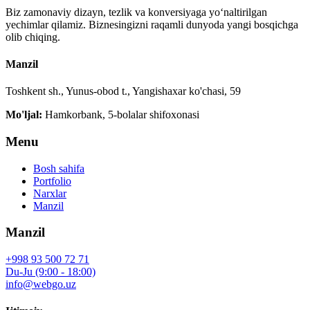
Biz zamonaviy dizayn, tezlik va konversiyaga yo‘naltirilgan
yechimlar qilamiz. Biznesingizni raqamli dunyoda yangi bosqichga
olib chiqing.
Manzil
Toshkent sh., Yunus-obod t., Yangishaxar ko'chasi, 59
Mo'ljal:
Hamkorbank, 5-bolalar shifoxonasi
Menu
Bosh sahifa
Portfolio
Narxlar
Manzil
Manzil
+998 93 500 72 71
Du-Ju (9:00 - 18:00)
info@webgo.uz