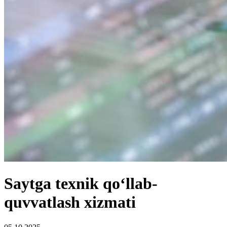
Saytga texnik qo‘llab-
quvvatlash xizmati