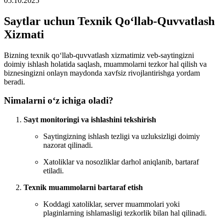
05.10.2025
Saytlar uchun Texnik Qo‘llab-Quvvatlash
Xizmati
Bizning texnik qo‘llab-quvvatlash xizmatimiz veb-saytingizni
doimiy ishlash holatida saqlash, muammolarni tezkor hal qilish va
biznesingizni onlayn maydonda xavfsiz rivojlantirishga yordam
beradi.
Nimalarni o‘z ichiga oladi?
Sayt monitoringi va ishlashini tekshirish
Saytingizning ishlash tezligi va uzluksizligi doimiy
nazorat qilinadi.
Xatoliklar va nosozliklar darhol aniqlanib, bartaraf
etiladi.
Texnik muammolarni bartaraf etish
Koddagi xatoliklar, server muammolari yoki
plaginlarning ishlamasligi tezkorlik bilan hal qilinadi.