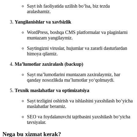
Sayt ish faoliyatida uzilish bo‘lsa, biz tezda
aralashamiz.
Yangilanishlar va xavfsizlik
WordPress, boshqa CMS platformalar va plaginlarni
muntazam yangilaymiz.
Saytingizni viruslar, hujumlar va zararli dasturlardan
himoya qilamiz.
Ma’lumotlar zaxiralash (backup)
Sayt ma’lumotlarini muntazam zaxiralaymiz, har
qanday nosozlikda ma’lumotlar yo‘qolmaydi.
Texnik maslahatlar va optimizatsiya
Sayt tezligini oshirish va ishlashini yaxshilash bo‘yicha
maslahatlar beramiz.
SEO va foydalanuvchi tajribasini yaxshilash bo‘yicha
tavsiyalar.
Nega bu xizmat kerak?