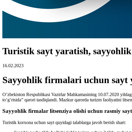
Turistik sayt yaratish, sayyohli
16.02.2023
Sayyohlik firmalari uchun sayt 
O’zbekiston Respublikasi Vazirlar Mahkamasining 10.07.2020 yildagi 43
to‘g‘risida” qarori tasdiqlandi. Mazkur qarorda turizm faoliyatini litsen
Sayyohlik firmalar litsenziya olishi uchun rasmiy sayt
Turistik korxona uchun sayt quyidagi talablarga javob berish shart: