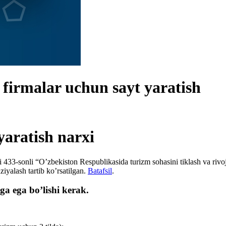
k firmalar uchun sayt yaratish
yaratish narxi
3-sonli “O’zbekiston Respublikasida turizm sohasini tiklash va rivojlan
ziyalash tartib ko’rsatilgan.
Batafsil
.
ga ega bo’lishi kerak.