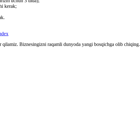
turizm uchun 3 tilda);
hi kerak;
ak.
r qilamiz. Biznesingizni raqamli dunyoda yangi bosqichga olib chiqing.