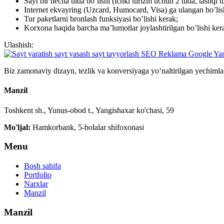
Sayt bir necha tilda bo’lishi (ichki turizm uchun 2 tilda, tashqi 
Internet ekvayring (Uzcard, Humocard, Visa) ga ulangan bo’lis
Tur paketlarni bronlash funksiyasi bo’lishi kerak;
Korxona haqida barcha ma’lumotlar joylashtirilgan bo’lishi ker
Ulashish:
Biz zamonaviy dizayn, tezlik va konversiyaga yo‘naltirilgan yechimla
Manzil
Toshkent sh., Yunus-obod t., Yangishaxar ko'chasi, 59
Mo'ljal:
Hamkorbank, 5-bolalar shifoxonasi
Menu
Bosh sahifa
Portfolio
Narxlar
Manzil
Manzil