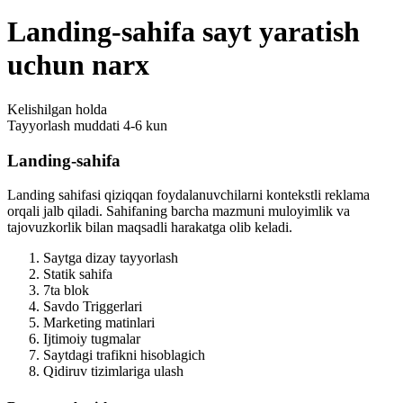
Landing-sahifa sayt yaratish
uchun narx
Kelishilgan holda
Tayyorlash muddati
4-6 kun
Landing-sahifa
Landing sahifasi qiziqqan foydalanuvchilarni kontekstli reklama
orqali jalb qiladi. Sahifaning barcha mazmuni muloyimlik va
tajovuzkorlik bilan maqsadli harakatga olib keladi.
Saytga dizay tayyorlash
Statik sahifa
7ta blok
Savdo Triggerlari
Marketing matinlari
Ijtimoiy tugmalar
Saytdagi trafikni hisoblagich
Qidiruv tizimlariga ulash