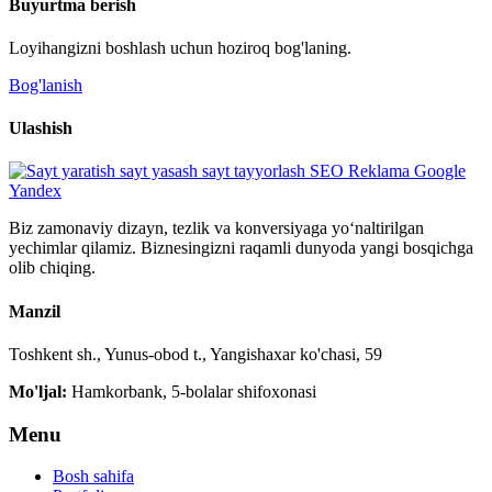
Buyurtma berish
Loyihangizni boshlash uchun hoziroq bog'laning.
Bog'lanish
Ulashish
Biz zamonaviy dizayn, tezlik va konversiyaga yo‘naltirilgan
yechimlar qilamiz. Biznesingizni raqamli dunyoda yangi bosqichga
olib chiqing.
Manzil
Toshkent sh., Yunus-obod t., Yangishaxar ko'chasi, 59
Mo'ljal:
Hamkorbank, 5-bolalar shifoxonasi
Menu
Bosh sahifa