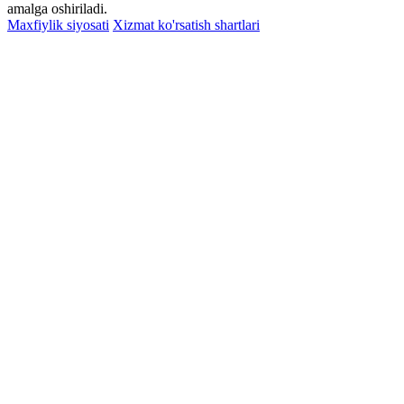
amalga oshiriladi.
Maxfiylik siyosati
Xizmat ko'rsatish shartlari