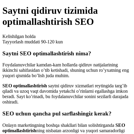
Saytni qidiruv tizimida
optimallashtirish SEO
Kelishilgan holda
Tayyorlash muddati
90-120 kun
Saytni SEO optimallashtirish nima?
Foydalanuvchilar kamdan-kam hollarda qidiruv natijalarining
ikkinchi sahifasidan o’tib ketishadi, shuning uchun ro’yxatning eng
yuqori qismida bo’lish juda muhim.
SEO optimallashtirish
saytni qidiruv xizmatlari reytingida targ’ib
qiladi va uzoq vaqt davomida yetakchi o’rinlarni egallashga imkon
beradi. Sayt ko’rinadi, bu foydalanuvchilar sonini sezilarli darajada
oshiradi.
SEO uchun qancha pul sarflashingiz kerak?
Onlayn marketingning boshqa shakllari bilan solishtirganda
SEO
optimallashtirish
ning nisbatan arzonligi va yuqori samaradorligi