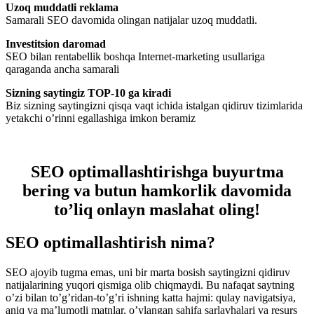
Uzoq muddatli reklama
Samarali SEO davomida olingan natijalar uzoq muddatli.
Investitsion daromad
SEO bilan rentabellik boshqa Internet-marketing usullariga
qaraganda ancha samarali
Sizning saytingiz TOP-10 ga kiradi
Biz sizning saytingizni qisqa vaqt ichida istalgan qidiruv tizimlarida
yetakchi o’rinni egallashiga imkon beramiz
SEO optimallashtirishga buyurtma
bering va butun hamkorlik davomida
to’liq onlayn maslahat oling!
SEO optimallashtirish nima?
SEO ajoyib tugma emas, uni bir marta bosish saytingizni qidiruv
natijalarining yuqori qismiga olib chiqmaydi. Bu nafaqat saytning
o’zi bilan to’g’ridan-to’g’ri ishning katta hajmi: qulay navigatsiya,
aniq va ma’lumotli matnlar, o’ylangan sahifa sarlavhalari va resurs