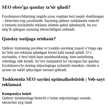
SEO obro’ga qanday ta’sir qiladi?
Foydalanuvchilarning ongida uzoq vaqtdan beri naqsh shakllangan
– birinchisi eng yaxshisidir. Saytning qidiruv natijalarida etakchi
o’rinlarda joylashishi reklama sifatida qabul qilinmaydi, bu esa
targ’ib qilingan saytning ishonchliligini oshiradi.
Qanday natijaga erishasiz?
Qidiruv tizimining javoblar ro’yxatida saytning yuqori o’ringa ega
bo’lishi uni reklama qiladigan brend kabi taniqli qiladi. O’z
navbatida, e’tirof etish ham mashhurlikning, ham tashrifning
oshishiga olib keladi. So’rov natijalarini ko’rayotgan har qanday
foydalanuvchi sizning mijozingizga aylanishi mumkin, chunki u
aynan siz taklif qilayotgan narsani qidiradi.
Toshkentda SEO saytini optimallashtirish | Veb-sayt
reklamasi
Kompaniya holati
Qidiruv tizimlaridagi birinchi o’rinlar mijozlaringiz orasida
ishonchni uyg’otadi