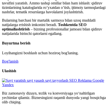
tavsifini yaratish. Ammo tashqi omillar bilan ham ishlash: qidiruv
tizimlarining kataloglarida ro’yxatdan o’tish, ijtimoiy tarmoqlardagi
nashrlar, tematik resurslarga havolalarni joylashtirish.
Bularning barchasi bir martalik sarmoya bilan uzoq muddatli
natijalarga erishish imkonini beradi.
Toshkentda SEO
optimallashtirish
– bizning professionallar jamoasi bilan qidiruv
natijalarida birinchi qatorlarni egallang.
Buyurtma berish
Loyihangizni boshlash uchun hoziroq bog'laning.
Bog'lanish
Ulashish
Biz zamonaviy dizayn, tezlik va konversiyaga yo‘naltirilgan
yechimlar qilamiz. Biznesingizni raqamli dunyoda yangi bosqichga
olib chiqing.