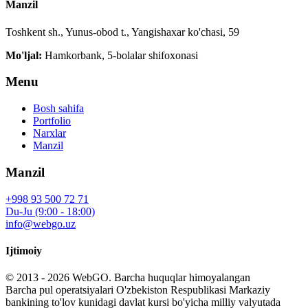
Manzil
Toshkent sh., Yunus-obod t., Yangishaxar ko'chasi, 59
Mo'ljal:
Hamkorbank, 5-bolalar shifoxonasi
Menu
Bosh sahifa
Portfolio
Narxlar
Manzil
Manzil
+998 93 500 72 71
Du-Ju (9:00 - 18:00)
info@webgo.uz
Ijtimoiy
© 2013 - 2026
WebGO
. Barcha huquqlar himoyalangan
Barcha pul operatsiyalari O'zbekiston Respublikasi Markaziy
bankining to'lov kunidagi davlat kursi bo'yicha milliy valyutada