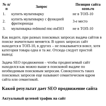
№ п/
Позиция сайта
Запрос
п
ozon.ru
1.
купить мультиварку
не в ТОП-10
купить мультиварку с функцией
2.
3-е место
фритюрницы
3.
мультиварка redmond rmc-m4503
не в ТОП-10
Как видите, при разных поисковых запросах выдача сайтов в
поиске значительно меняется. В одних запросах сайт
находится в ТОП-10, в других – не показывается вовсе, хотя
категория товара одна и та же. Отсюда следует простой
вывод:
Задача SEO продвижения – чтобы продвигаемый сайт
находился как можно выше в поисковой выдаче по
необходимым поисковым запросам. Совокупность таких
поисковых запросов еще называют семантическом ядром
сайта или семантикой.
Какой результат дает SEO продвижение сайта
Актуальный целевой трафик на сайт