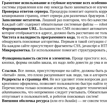
Грамотное использование и глубокое изучение всех особенн
системы управления или ему некогда было заниматься ее изуче
Проверка ответов сервера.
Процедура помогает оценить коррек
кеширования страниц, ответ сервера для различных браузеров
Заполнение метатегов.
Лишний раз повторим, что без качеств
Каждый сайт содержит обязательные системные файлы — robots.t
Формирование URL
.
Большинство CMS позволяют автоматичес
которое отображается в адресе, должно быть рассчитано не то
Чистота и валидность программного кода
, то есть соответс
обнаружить поисковые алгоритмы. Первым в такой ситуации ст
На каждом сайте присутствуют фрагменты CSS, javascript и H
Микроразметка
.
Ее использование помогает структурировать д
Функциональность систем и элементов.
Проще простого: все,
кнопки, формы онлайн-заказа, их надо либо довести до ума и ис
Ссылки.
Все линки, присутствующие на сайте, должны быть ра
«битый» линк, это плохо расценивают как люди, так и алгорит
Редиректы и страница 404.
Не все уделяют этим вопросам дол
креативно оформлена, позволяет пользователю быстро найти пут
Перечислены только основные аспекты, при аудите технической
адаптивность
, что непременно следует учитывать. Обязатель
отпугивает и пользователей, и роботов поисковых систем!
Внешняя оболочка ресурса
(или его
дизайн
) — не совсем техн