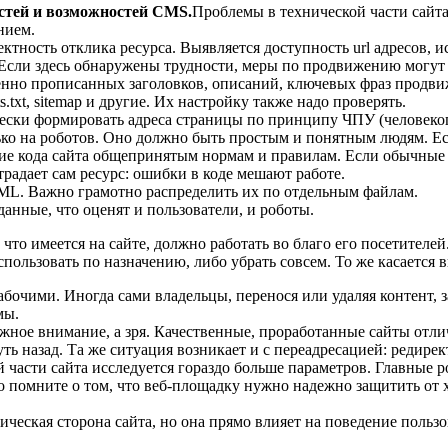
остей и возможностей CMS
.
Проблемы в технической части сайта
нием.
тность отклика ресурса. Выявляется доступность url адресов, 
. Если здесь обнаружены трудности, меры по продвижению могут 
енно прописанных заголовков, описаний, ключевых фраз продв
xt, sitemap и другие. Их настройку также надо проверять.
ки формировать адреса страницы по принципу ЧПУ (человекопоня
лько на роботов. Оно должно быть простым и понятным людям. Ес
твие кода сайта общепринятым нормам и правилам. Если обычные п
радает сам ресурс: ошибки в коде мешают работе.
TML. Важно грамотно распределить их по отдельным файлам.
анные, что оценят и пользователи, и роботы.
 что имеется на сайте, должно работать во благо его посетител
пользовать по назначению, либо убрать совсем. То же касается ви
бочими. Иногда сами владельцы, перенося или удаляя контент, 
мы.
жное внимание, а зря. Качественные, проработанные сайты отли
ь назад. Та же ситуация возникает и с переадресацией: редирек
 части сайта исследуется гораздо больше параметров. Главные р
но помните о том, что веб-площадку нужно надежно защитить от 
ическая сторона сайта, но она прямо влияет на поведение пользо