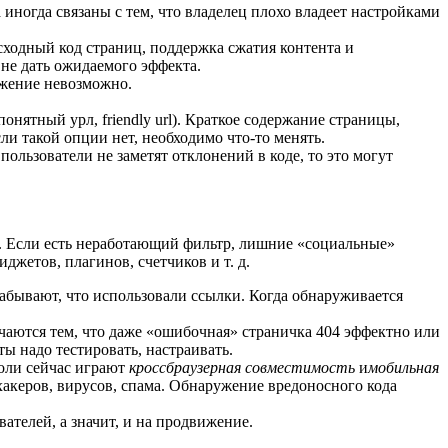
 иногда связаны с тем, что владелец плохо владеет настройками
исходный код страниц, поддержка сжатия контента и
не дать ожидаемого эффекта.
ижение невозможно.
тный урл, friendly url). Краткое содержание страницы,
ли такой опции нет, необходимо что-то менять.
ользователи не заметят отклонений в коде, то это могут
ей. Если есть неработающий фильтр, лишние «социальные»
джетов, плагинов, счетчиков и т. д.
забывают, что использовали ссылки. Когда обнаруживается
чаются тем, что даже «ошибочная» страничка 404 эффектно или
ты надо тестировать, настраивать.
оли сейчас играют
кроссбраузерная совместимость
и
мобильная
хакеров, вирусов, спама. Обнаружение вредоносного кода
вателей, а значит, и на продвижение.