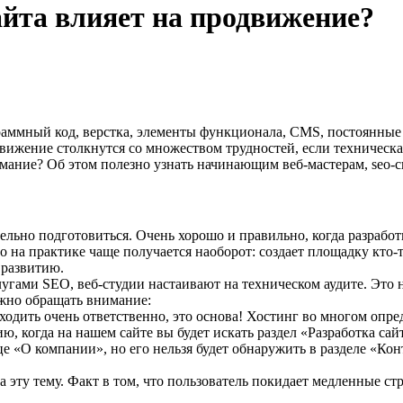
айта влияет на продвижение?
рограммный код, верстка, элементы функционала, CMS, постоянны
вижение столкнутся со множеством трудностей, если техническая
нимание? Об этом полезно узнать начинающим веб-мастерам, seo-
тельно подготовиться. Очень хорошо и правильно, когда разраб
о на практике чаще получается наоборот: создает площадку кто-т
 развитию.
лугами SEO, веб-студии настаивают на техническом аудите. Это н
ужно обращать внимание:
ходить очень ответственно, это основа! Хостинг во многом опред
ию, когда на нашем сайте вы будет искать раздел «Разработка сай
це «О компании», но его нельзя будет обнаружить в разделе «Ко
 эту тему. Факт в том, что пользователь покидает медленные ст