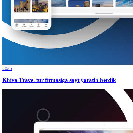
2025
Khiva Travel tur firmasiga sayt yaratib berdik