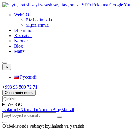
WebGO
Biz haqimizda
Mijozlarimiz
Ishlarimiz
Xizmatlar
Narxlar
Blog
Manzil
uz
Русский
+998 93 500 72 71
Open main menu
WebGO
Ishlarimiz
Xizmatlar
Narxlar
Blog
Manzil
O'zbekistonda vebsayt loyihalash va yaratish