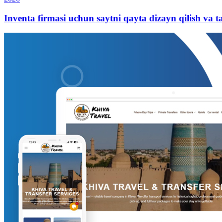
Inventa firmasi uchun saytni qayta dizayn qilish va t