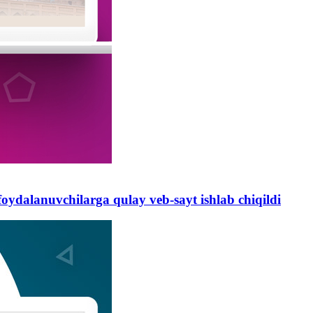
oydalanuvchilarga qulay veb-sayt ishlab chiqildi