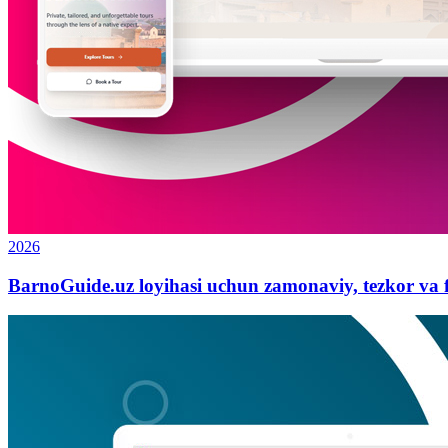
2026
BarnoGuide.uz loyihasi uchun zamonaviy, tezkor va f