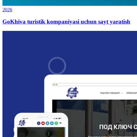
2026
GoKhiva turistik kompaniyasi uchun sayt yaratish