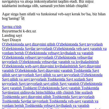
navigatsiya va aloqa imkoniyatlarini taqdim etadi. Biz mijoz
talablarini inobatga olib, samarali yechim ishlab chiqdik!
Agar sizga ham sifatli va funksional veb-sayt kerak bo‘lsa, biz bilan
bog‘laning! 🚀
Saytga o'tish
Buyurtmachi
k-dez.uz
Landing sayt
Sayt
Dizayn
O'zbekistonda sayt dizaynini qilish
O'zbekistonda Sayt tayyorlash
O'zbekistonda Saytlar tayyorlash
O'zbekistonda veb-sayt yaratish va
yordam berish
O'zbekistonda vebsayt loyihalash va yaratish
O'zbekistonda vebsayt tayyorlash
O'zbekistonda vebsaytlar
tayyorlash
O'zbekistonda vebsaytlar yaratish va loyihalashtirish
O'zbekistonda web-sayt dizaynini loyihalashtirish
Sayt dizaynini
yaratish O'zbekistonda
Sayt dizaynini yaratish Toshkentda
Sayt
qilish sayt tayyorlash
Sayt qilish va sayt tayyorlash O'zbekistonda
Sayt qilish va sayt tayyorlash Toshkentda
Sayt sozlash
Sayt
tayyorlash
Sayt tayyorlash sayt qilish
Sayt yaratish O'zbekistonda
Sayt yaratish Toshkent O'zbekistonda
Sayt yaratish Toshkentda
Saytingizni qidiruvda birinchilikka olib chiqish
Site sozlash
Toshkentda sayt dizaynini qilish
Toshkentda Sayt tayyorlash
Toshkentda Saytlar tayyorlash
Toshkentda veb-sayt yaratish va
yordam berish
Toshkentda vebsayt loyihalash va yaratish