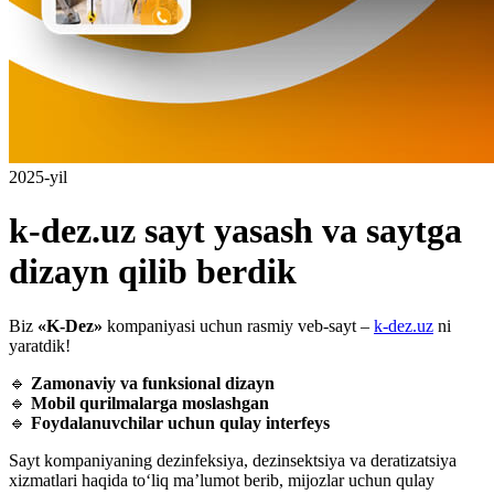
2025-yil
k-dez.uz sayt yasash va saytga
dizayn qilib berdik
Biz
«K-Dez»
kompaniyasi uchun rasmiy veb-sayt –
k-dez.uz
ni
yaratdik!
🔹
Zamonaviy va funksional dizayn
🔹
Mobil qurilmalarga moslashgan
🔹
Foydalanuvchilar uchun qulay interfeys
Sayt kompaniyaning dezinfeksiya, dezinsektsiya va deratizatsiya
xizmatlari haqida to‘liq ma’lumot berib, mijozlar uchun qulay