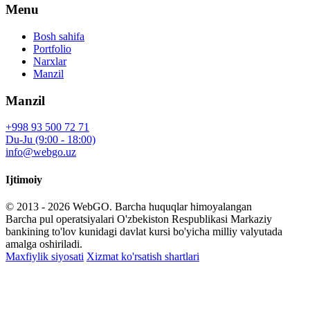
Menu
Bosh sahifa
Portfolio
Narxlar
Manzil
Manzil
+998 93 500 72 71
Du-Ju (9:00 - 18:00)
info@webgo.uz
Ijtimoiy
© 2013 - 2026
WebGO
. Barcha huquqlar himoyalangan
Barcha pul operatsiyalari O'zbekiston Respublikasi Markaziy
bankining to'lov kunidagi davlat kursi bo'yicha milliy valyutada
amalga oshiriladi.
Maxfiylik siyosati
Xizmat ko'rsatish shartlari