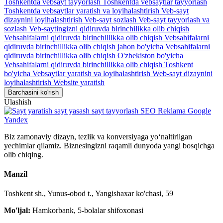
Toshkentda vebsayt tayyorlash
Toshkentda vebsaytlar tayyorlash
Toshkentda vebsaytlar yaratish va loyihalashtirish
Veb-sayt
dizaynini loyihalashtirish
Veb-sayt sozlash
Veb-sayt tayyorlash va
sozlash
Veb-saytingizni qidiruvda birinchilikka olib chiqish
Vebsahifalarni qidiruvda birinchillikka olib chiqish
Vebsahifalarni
qidiruvda birinchillikka olib chiqish jahon bo'yicha
Vebsahifalarni
qidiruvda birinchillikka olib chiqish O'zbekiston bo'yicha
Vebsahifalarni qidiruvda birinchillikka olib chiqish Toshkent
bo'yicha
Vebsaytlar yaratish va loyihalashtirish
Web-sayt dizaynini
loyihalashtirish
Website yaratish
Barchasini ko'rish
Ulashish
Biz zamonaviy dizayn, tezlik va konversiyaga yo‘naltirilgan
yechimlar qilamiz. Biznesingizni raqamli dunyoda yangi bosqichga
olib chiqing.
Manzil
Toshkent sh., Yunus-obod t., Yangishaxar ko'chasi, 59
Mo'ljal:
Hamkorbank, 5-bolalar shifoxonasi