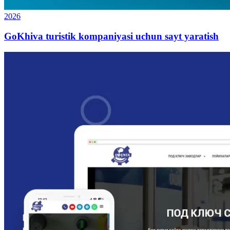
2026
GoKhiva turistik kompaniyasi uchun sayt yaratish