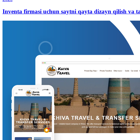
Inventa firmasi uchun saytni qayta dizayn qilish va t