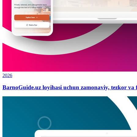
2026
BarnoGuide.uz loyihasi uchun zamonaviy, tezkor va f