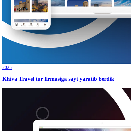
2025
Khiva Travel tur firmasiga sayt yaratib berdik