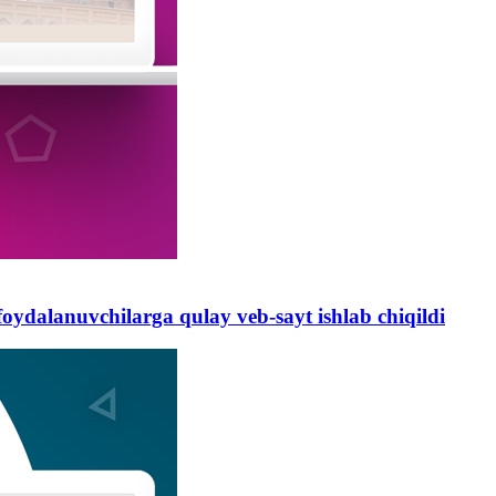
oydalanuvchilarga qulay veb-sayt ishlab chiqildi