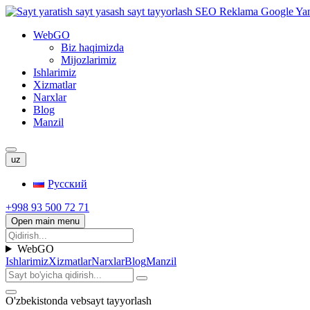
WebGO
Biz haqimizda
Mijozlarimiz
Ishlarimiz
Xizmatlar
Narxlar
Blog
Manzil
uz
Русский
+998 93 500 72 71
Open main menu
WebGO
Ishlarimiz
Xizmatlar
Narxlar
Blog
Manzil
O'zbekistonda vebsayt tayyorlash