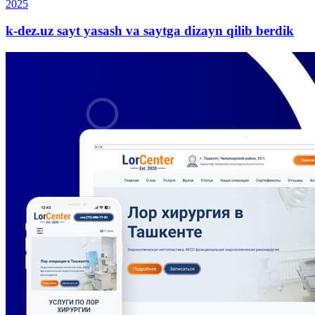
2025
k-dez.uz sayt yasash va saytga dizayn qilib berdik