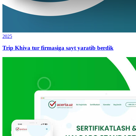
2025
Trip Khiva tur firmasiga sayt yaratib berdik