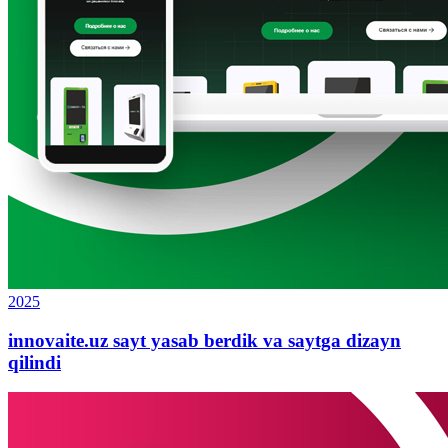
2025
innovaite.uz sayt yasab berdik va saytga dizayn
qilindi