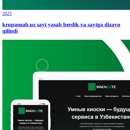
2025
krupasnab.uz sayt yasab berdik va saytga dizayn
qilindi