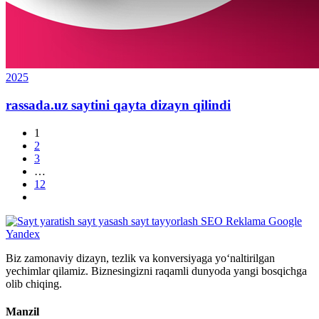
2025
rassada.uz saytini qayta dizayn qilindi
1
2
3
…
12
Biz zamonaviy dizayn, tezlik va konversiyaga yo‘naltirilgan
yechimlar qilamiz. Biznesingizni raqamli dunyoda yangi bosqichga
olib chiqing.
Manzil