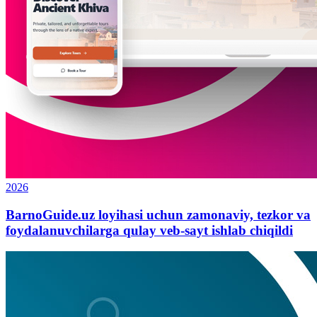
2026
BarnoGuide.uz loyihasi uchun zamonaviy, tezkor va
foydalanuvchilarga qulay veb-sayt ishlab chiqildi