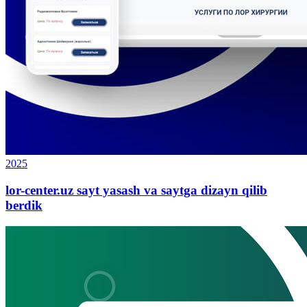
2025
lor-center.uz sayt yasash va saytga dizayn qilib
berdik