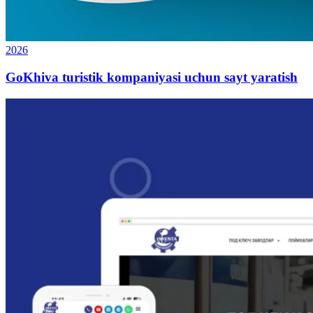
2026
GoKhiva turistik kompaniyasi uchun sayt yaratish