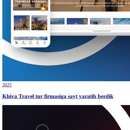
2025
Khiva Travel tur firmasiga sayt yaratib berdik