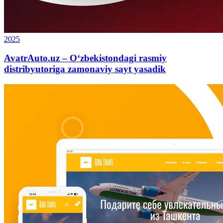
2025
AvatrAuto.uz – O‘zbekistondagi rasmiy
distribyutoriga zamonaviy sayt yasadik