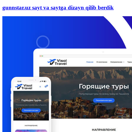
gunnstar.uz sayt va saytga dizayn qilib berdik