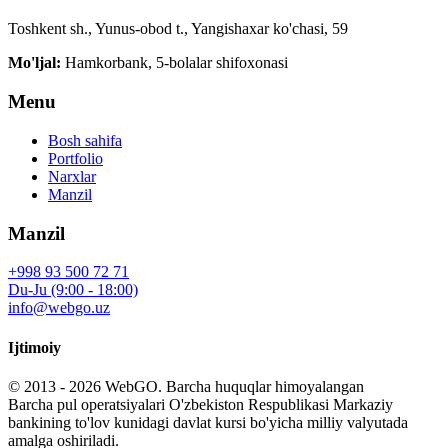
Toshkent sh., Yunus-obod t., Yangishaxar ko'chasi, 59
Mo'ljal:
Hamkorbank, 5-bolalar shifoxonasi
Menu
Bosh sahifa
Portfolio
Narxlar
Manzil
Manzil
+998 93 500 72 71
Du-Ju (9:00 - 18:00)
info@webgo.uz
Ijtimoiy
© 2013 - 2026
WebGO
. Barcha huquqlar himoyalangan
Barcha pul operatsiyalari O'zbekiston Respublikasi Markaziy
bankining to'lov kunidagi davlat kursi bo'yicha milliy valyutada
amalga oshiriladi.