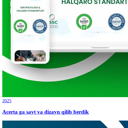
2025
Acerta ga sayt va dizayn qilib berdik