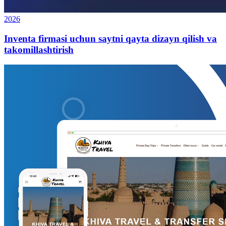
2026
Inventa firmasi uchun saytni qayta dizayn qilish va
takomillashtirish