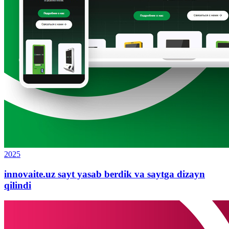
2025
innovaite.uz sayt yasab berdik va saytga dizayn
qilindi