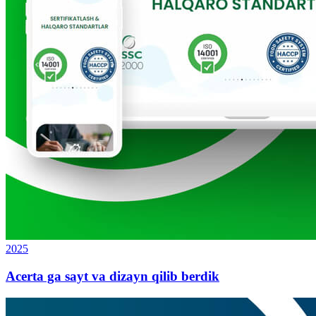
2025
Acerta ga sayt va dizayn qilib berdik