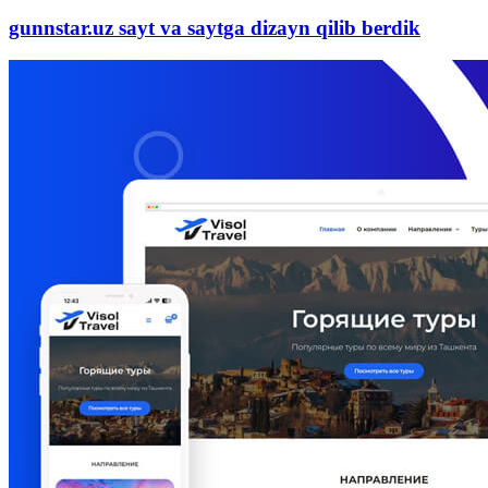
gunnstar.uz sayt va saytga dizayn qilib berdik