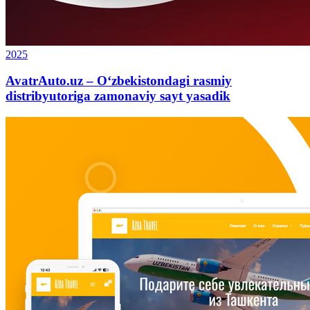
2025
AvatrAuto.uz – O‘zbekistondagi rasmiy
distribyutoriga zamonaviy sayt yasadik