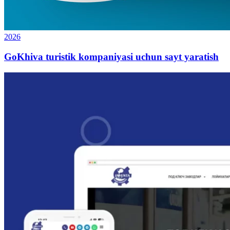
2026
GoKhiva turistik kompaniyasi uchun sayt yaratish