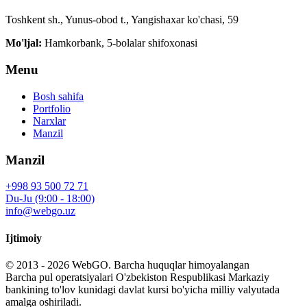
Toshkent sh., Yunus-obod t., Yangishaxar ko'chasi, 59
Mo'ljal:
Hamkorbank, 5-bolalar shifoxonasi
Menu
Bosh sahifa
Portfolio
Narxlar
Manzil
Manzil
+998 93 500 72 71
Du-Ju (9:00 - 18:00)
info@webgo.uz
Ijtimoiy
© 2013 - 2026
WebGO
. Barcha huquqlar himoyalangan
Barcha pul operatsiyalari O'zbekiston Respublikasi Markaziy
bankining to'lov kunidagi davlat kursi bo'yicha milliy valyutada
amalga oshiriladi.