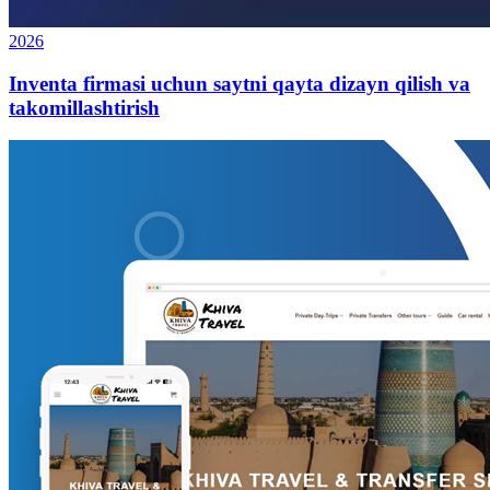
2026
Inventa firmasi uchun saytni qayta dizayn qilish va
takomillashtirish