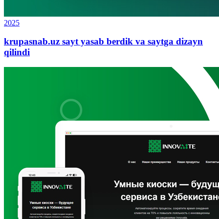
2025
krupasnab.uz sayt yasab berdik va saytga dizayn
qilindi