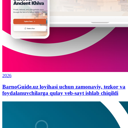
2026
BarnoGuide.uz loyihasi uchun zamonaviy, tezkor va
foydalanuvchilarga qulay veb-sayt ishlab chiqildi