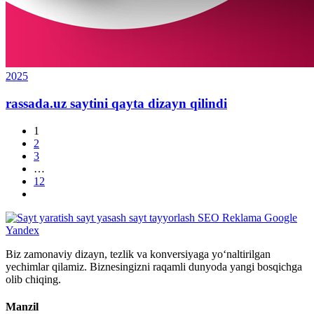
2025
rassada.uz saytini qayta dizayn qilindi
1
2
3
…
12
Biz zamonaviy dizayn, tezlik va konversiyaga yo‘naltirilgan
yechimlar qilamiz. Biznesingizni raqamli dunyoda yangi bosqichga
olib chiqing.
Manzil