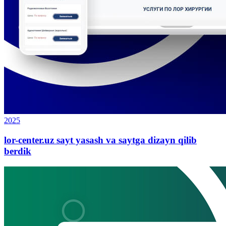
2025
lor-center.uz sayt yasash va saytga dizayn qilib
berdik