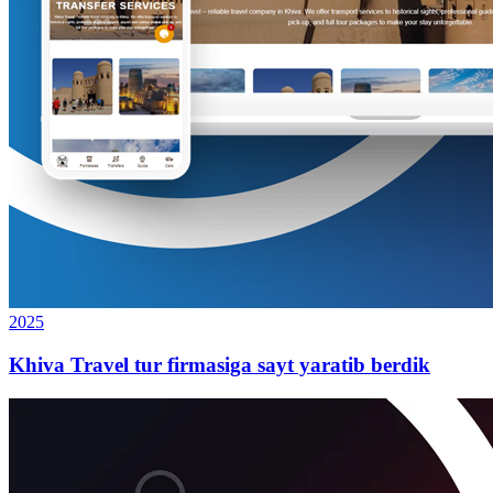
2025
Khiva Travel tur firmasiga sayt yaratib berdik