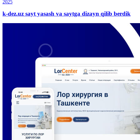
2025
k-dez.uz sayt yasash va saytga dizayn qilib berdik