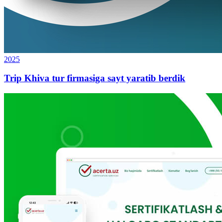
2025
Trip Khiva tur firmasiga sayt yaratib berdik