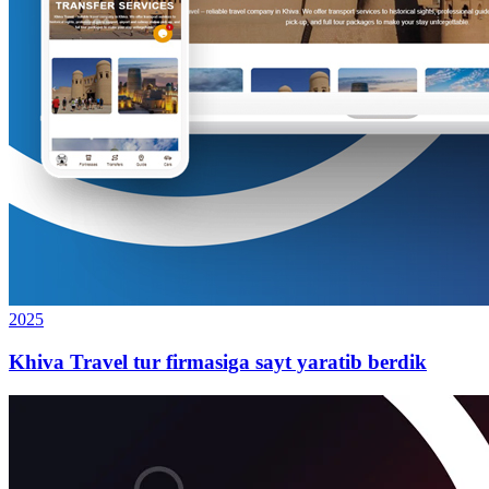
2025
Khiva Travel tur firmasiga sayt yaratib berdik