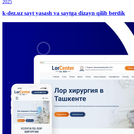
2025
k-dez.uz sayt yasash va saytga dizayn qilib berdik