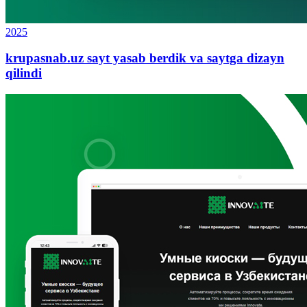
2025
krupasnab.uz sayt yasab berdik va saytga dizayn
qilindi