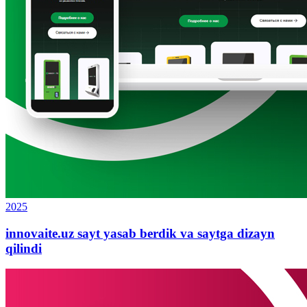
2025
innovaite.uz sayt yasab berdik va saytga dizayn
qilindi