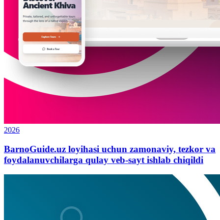
2026
BarnoGuide.uz loyihasi uchun zamonaviy, tezkor va
foydalanuvchilarga qulay veb-sayt ishlab chiqildi