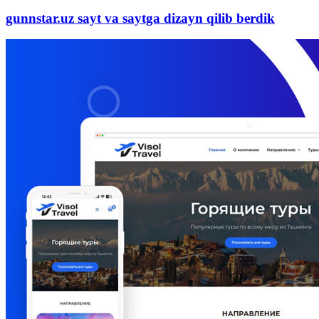
gunnstar.uz sayt va saytga dizayn qilib berdik