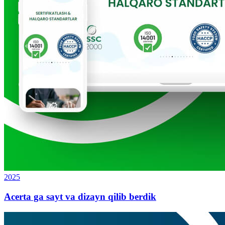
2025
Acerta ga sayt va dizayn qilib berdik