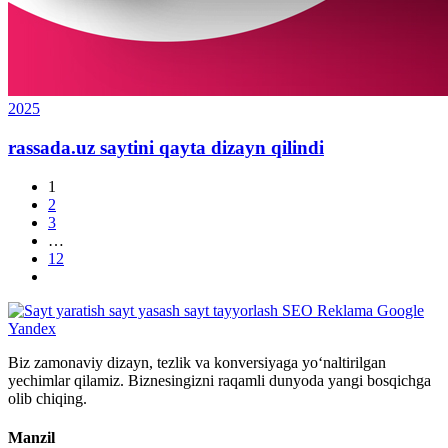
2025
rassada.uz saytini qayta dizayn qilindi
1
2
3
…
12
Biz zamonaviy dizayn, tezlik va konversiyaga yo‘naltirilgan
yechimlar qilamiz. Biznesingizni raqamli dunyoda yangi bosqichga
olib chiqing.
Manzil