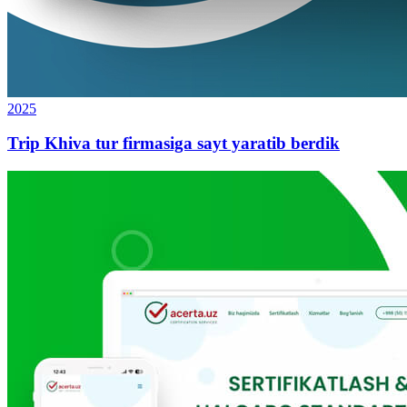
2025
Trip Khiva tur firmasiga sayt yaratib berdik