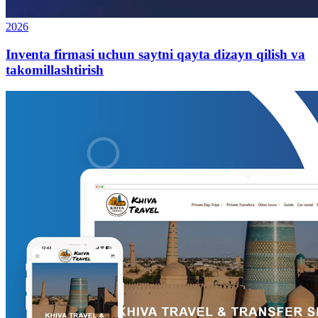
2026
Inventa firmasi uchun saytni qayta dizayn qilish va
takomillashtirish