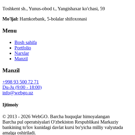
Toshkent sh., Yunus-obod t., Yangishaxar ko'chasi, 59
Mo'ljal:
Hamkorbank, 5-bolalar shifoxonasi
Menu
Bosh sahifa
Portfolio
Narxlar
Manzil
Manzil
+998 93 500 72 71
Du-Ju (9:00 - 18:00)
info@webgo.uz
Ijtimoiy
© 2013 - 2026
WebGO
. Barcha huquqlar himoyalangan
Barcha pul operatsiyalari O'zbekiston Respublikasi Markaziy
bankining to'lov kunidagi davlat kursi bo'yicha milliy valyutada
amalga oshiriladi.