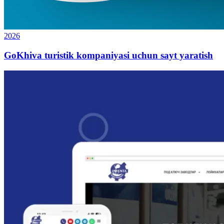
2026
GoKhiva turistik kompaniyasi uchun sayt yaratish