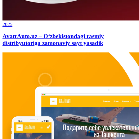
2025
AvatrAuto.uz – O‘zbekistondagi rasmiy
distribyutoriga zamonaviy sayt yasadik