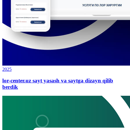
2025
lor-center.uz sayt yasash va saytga dizayn qilib
berdik