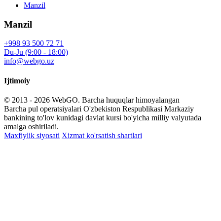
Manzil
Manzil
+998 93 500 72 71
Du-Ju (9:00 - 18:00)
info@webgo.uz
Ijtimoiy
© 2013 - 2026
WebGO
. Barcha huquqlar himoyalangan
Barcha pul operatsiyalari O'zbekiston Respublikasi Markaziy
bankining to'lov kunidagi davlat kursi bo'yicha milliy valyutada
amalga oshiriladi.
Maxfiylik siyosati
Xizmat ko'rsatish shartlari