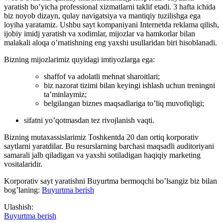
yaratish bo’yicha professional xizmatlarni taklif etadi. 3 hafta ichida
biz noyob dizayn, qulay navigatsiya va mantiqiy tuzilishga ega
loyiha yaratamiz. Ushbu sayt kompaniyani Internetda reklama qilish,
ijobiy imidj yaratish va xodimlar, mijozlar va hamkorlar bilan
malakali aloqa o’rnatishning eng yaxshi usullaridan biri hisoblanadi.
Bizning mijozlarimiz quyidagi imtiyozlarga ega:
shaffof va adolatli mehnat sharoitlari;
biz nazorat tizimi bilan keyingi ishlash uchun treningni
ta’minlaymiz;
belgilangan biznes maqsadlariga to’liq muvofiqligi;
sifatni yo’qotmasdan tez rivojlanish vaqti.
Bizning mutaxassislarimiz Toshkentda 20 dan ortiq korporativ
saytlarni yaratdilar. Bu resurslarning barchasi maqsadli auditoriyani
samarali jalb qiladigan va yaxshi sotiladigan haqiqiy marketing
vositalaridir.
Korporativ sayt yaratishni Buyurtma bermoqchi bo’lsangiz biz bilan
bog’laning:
Buyurtma berish
Ulashish:
Buyurtma berish