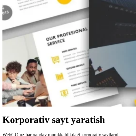
Korporativ sayt yaratish
WebGO.uz har qanday murakkablikdagi korporativ saytlarni