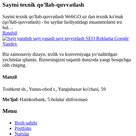
Saytni texnik qo’llab-quvvatlash
Saytni texnik qo'llab-quvvatlash WebGO.uz dan texnik ko'mak
(qo'llab-quvvatlash) - bu saytlar faoliyatidagi muammolarni tez
hal…
Batafsil
Biz zamonaviy dizayn, tezlik va konversiyaga yo‘naltirilgan
yechimlar qilamiz. Biznesingizni raqamli dunyoda yangi bosqichga
olib chiqing.
Manzil
Toshkent sh., Yunus-obod t., Yangishaxar ko'chasi, 59
Mo'ljal:
Hamkorbank, 5-bolalar shifoxonasi
Menu
Bosh sahifa
Portfolio
Narxlar