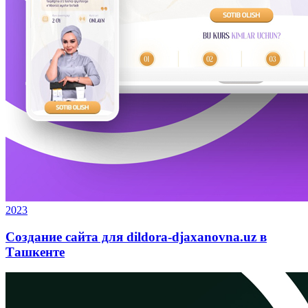
2023
Создание сайта для dildora-djaxanovna.uz в
Ташкенте