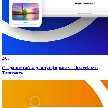
2025
Создание сайта для турфирмы visoltravel.uz в
Ташкенте