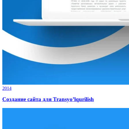
2014
Создание сайта для Transyo’lqurilish