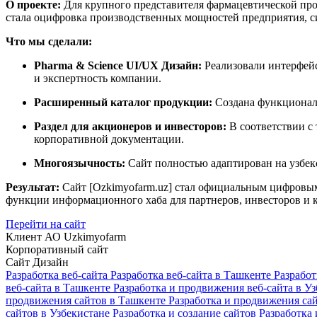
О проекте:
Для крупного представителя фармацевтической п
стала оцифровка производственных мощностей предприятия, с
Что мы сделали:
Pharma & Science UI/UX Дизайн:
Реализовали интерфейс
и экспертность компании.
Расширенный каталог продукции:
Создана функциональ
Раздел для акционеров и инвесторов:
В соответствии с
корпоративной документации.
Многоязычность:
Сайт полностью адаптирован на узбекс
Результат:
Сайт [Ozkimyofarm.uz] стал официальным цифровым 
функции информационного хаба для партнеров, инвесторов и 
Перейти на сайт
Клиент
АО Uzkimyofarm
Корпоративный сайт
Сайт
Дизайн
Разработка веб-сайта
Разработка веб-сайта в Ташкенте
Разработ
веб-сайта в Ташкенте
Разработка и продвижения веб-сайта в У
продвижения сайтов в Ташкенте
Разработка и продвижения са
сайтов в Узбекистане
Разработка и создание сайтов
Разработка 