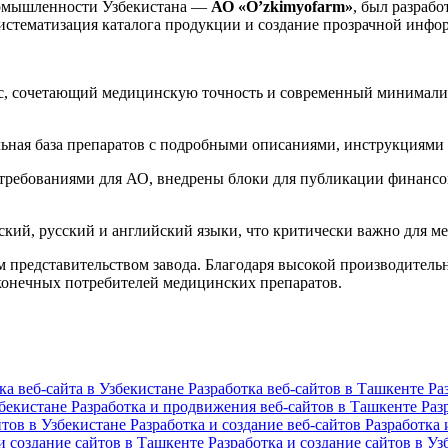
ромышленности Узбекистана —
АО «O’zkimyofarm»
, был разраб
истематизация каталога продукции и создание прозрачной инфо
, сочетающий медицинскую точность и современный минимализм
ная база препаратов с подробными описаниями, инструкциями 
 требованиями для АО, внедрены блоки для публикации финансо
кий, русский и английский языки, что критически важно для м
представительством завода. Благодаря высокой производительн
конечных потребителей медицинских препаратов.
ка веб-сайта в Узбекистане
Разработка веб-сайтов в Ташкенте
Ра
збекистане
Разработка и продвижения веб-сайтов в Ташкенте
Раз
йтов в Узбекистане
Разработка и создание веб-сайтов
Разработка 
и создание сайтов в Ташкенте
Разработка и создание сайтов в У