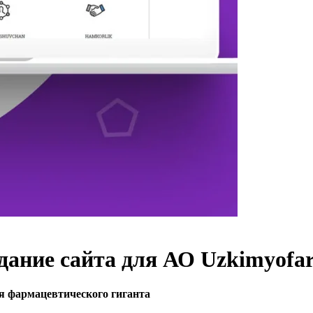
здание сайта для АО Uzkimyofa
я фармацевтического гиганта