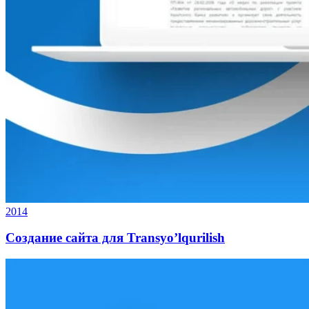
2014
Создание сайта для Transyo’lqurilish