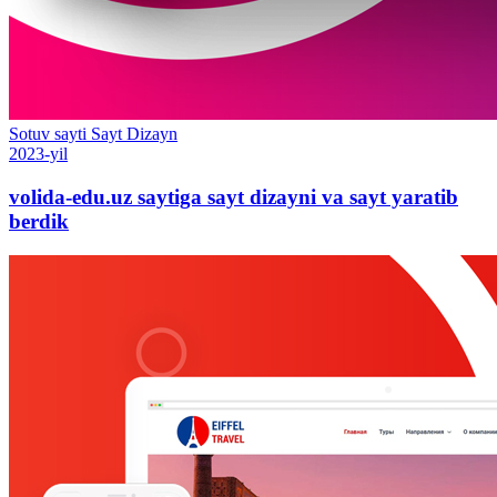
Sotuv sayti
Sayt
Dizayn
2023-yil
volida-edu.uz saytiga sayt dizayni va sayt yaratib
berdik