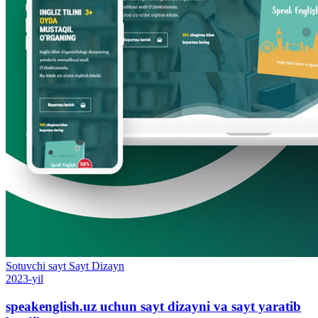
Sotuvchi sayt
Sayt
Dizayn
2023-yil
speakenglish.uz uchun sayt dizayni va sayt yaratib