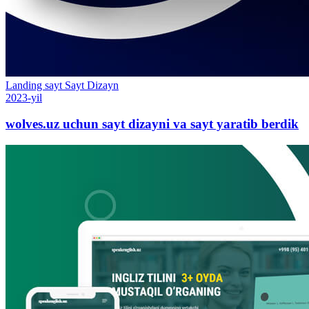
Landing sayt
Sayt
Dizayn
2023-yil
wolves.uz uchun sayt dizayni va sayt yaratib berdik