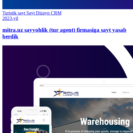
Turistik sayt
Sayt
Dizayn
CRM
2023-yil
mitra.uz sayyohlik (tur agent) firmasiga sayt yasab
berdik