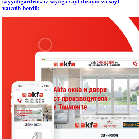
sayyohgardens.uz saytiga sayt dizayni va sayt
yaratib berdik