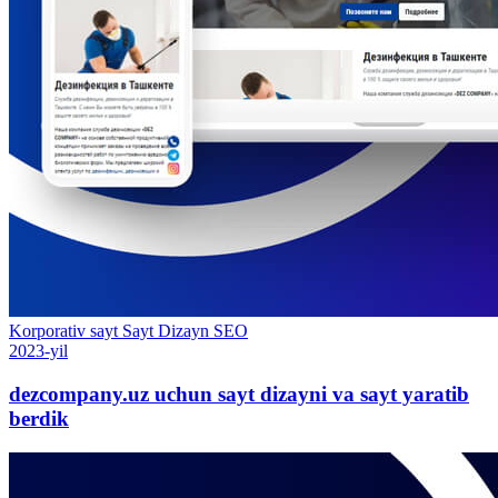
Korporativ sayt
Sayt
Dizayn
SEO
2023-yil
dezcompany.uz uchun sayt dizayni va sayt yaratib
berdik