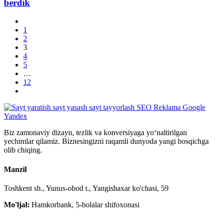
berdik
1
2
3
4
5
…
12
Biz zamonaviy dizayn, tezlik va konversiyaga yo‘naltirilgan
yechimlar qilamiz. Biznesingizni raqamli dunyoda yangi bosqichga
olib chiqing.
Manzil
Toshkent sh., Yunus-obod t., Yangishaxar ko'chasi, 59
Mo'ljal:
Hamkorbank, 5-bolalar shifoxonasi