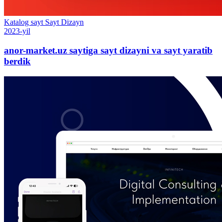
Katalog sayt
Sayt
Dizayn
2023-yil
anor-market.uz saytiga sayt dizayni va sayt yaratib
berdik