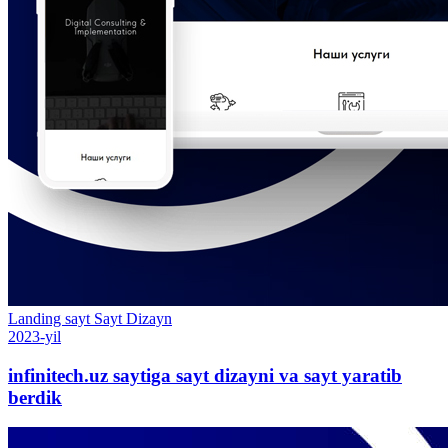
Landing sayt
Sayt
Dizayn
2023-yil
infinitech.uz saytiga sayt dizayni va sayt yaratib
berdik