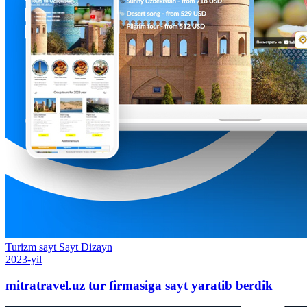
Turizm sayt
Sayt
Dizayn
2023-yil
mitratravel.uz tur firmasiga sayt yaratib berdik