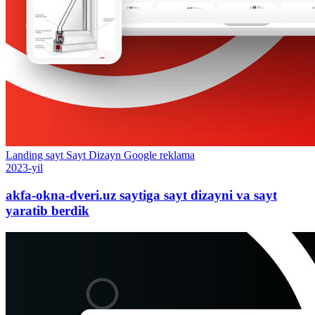
Landing sayt
Sayt
Dizayn
Google reklama
2023-yil
akfa-okna-dveri.uz saytiga sayt dizayni va sayt
yaratib berdik