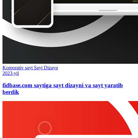
Korporativ sayt
Sayt
Dizayn
2023-yil
fidbase.com saytiga sayt dizayni va sayt yaratib
berdik