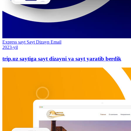
Express sayt
Sayt
Dizayn
Email
2023-yil
trip.uz saytiga sayt dizayni va sayt yaratib berdik