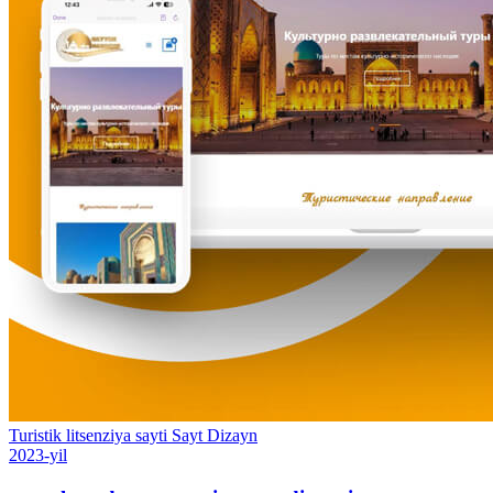
Turistik litsenziya sayti
Sayt
Dizayn
2023-yil