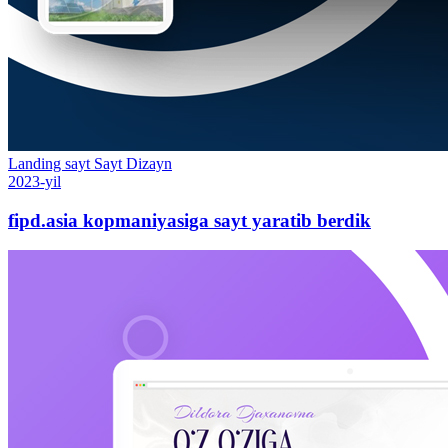
Landing sayt
Sayt
Dizayn
2023-yil
fipd.asia kopmaniyasiga sayt yaratib berdik