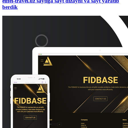
eiffel-travel.uz saytiga sayt dizayni va sayt yaratib
berdik