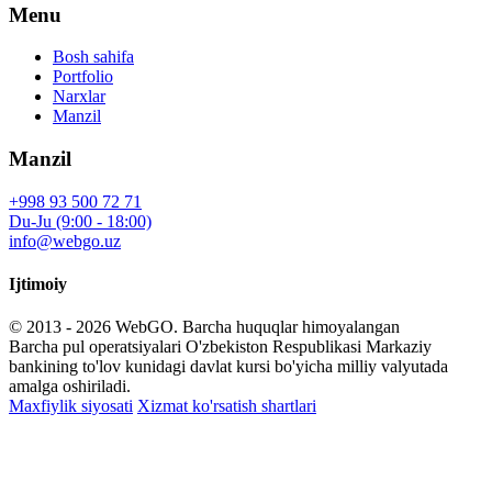
Menu
Bosh sahifa
Portfolio
Narxlar
Manzil
Manzil
+998 93 500 72 71
Du-Ju (9:00 - 18:00)
info@webgo.uz
Ijtimoiy
© 2013 - 2026
WebGO
. Barcha huquqlar himoyalangan
Barcha pul operatsiyalari O'zbekiston Respublikasi Markaziy
bankining to'lov kunidagi davlat kursi bo'yicha milliy valyutada
amalga oshiriladi.
Maxfiylik siyosati
Xizmat ko'rsatish shartlari