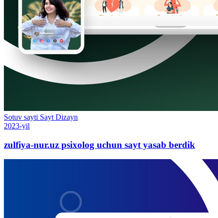
Sotuv sayti
Sayt
Dizayn
2023-yil
zulfiya-nur.uz psixolog uchun sayt yasab berdik