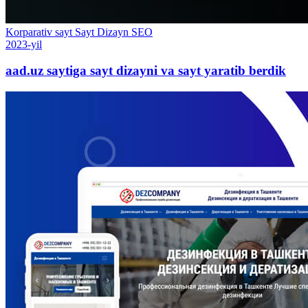
Korparativ sayt
Sayt
Dizayn
SEO
2023-yil
aad.uz saytiga sayt dizayni va sayt yaratib berdik