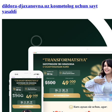
dildora-djaxanovna.uz kosmetolog uchun sayt
yasaldi