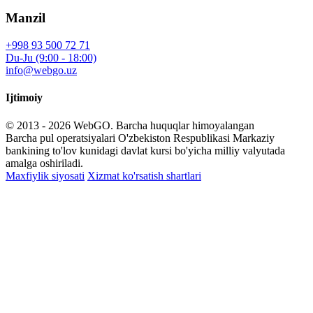
Manzil
+998 93 500 72 71
Du-Ju (9:00 - 18:00)
info@webgo.uz
Ijtimoiy
© 2013 - 2026
WebGO
. Barcha huquqlar himoyalangan
Barcha pul operatsiyalari O'zbekiston Respublikasi Markaziy
bankining to'lov kunidagi davlat kursi bo'yicha milliy valyutada
amalga oshiriladi.
Maxfiylik siyosati
Xizmat ko'rsatish shartlari