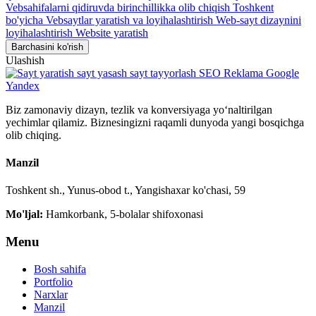
Vebsahifalarni qidiruvda birinchillikka olib chiqish Toshkent
bo'yicha
Vebsaytlar yaratish va loyihalashtirish
Web-sayt dizaynini
loyihalashtirish
Website yaratish
Barchasini ko'rish
Ulashish
Biz zamonaviy dizayn, tezlik va konversiyaga yo‘naltirilgan
yechimlar qilamiz. Biznesingizni raqamli dunyoda yangi bosqichga
olib chiqing.
Manzil
Toshkent sh., Yunus-obod t., Yangishaxar ko'chasi, 59
Mo'ljal:
Hamkorbank, 5-bolalar shifoxonasi
Menu
Bosh sahifa
Portfolio
Narxlar
Manzil