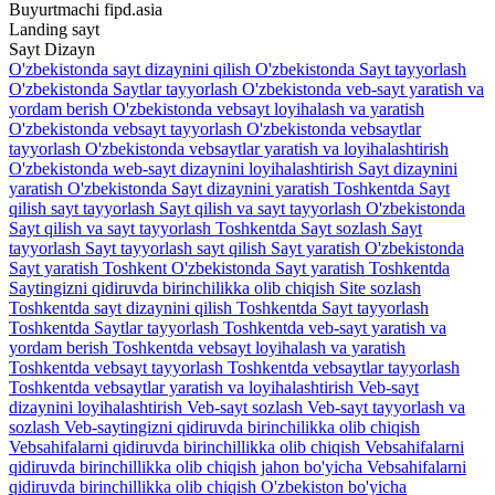
Buyurtmachi
fipd.asia
Landing sayt
Sayt
Dizayn
O'zbekistonda sayt dizaynini qilish
O'zbekistonda Sayt tayyorlash
O'zbekistonda Saytlar tayyorlash
O'zbekistonda veb-sayt yaratish va
yordam berish
O'zbekistonda vebsayt loyihalash va yaratish
O'zbekistonda vebsayt tayyorlash
O'zbekistonda vebsaytlar
tayyorlash
O'zbekistonda vebsaytlar yaratish va loyihalashtirish
O'zbekistonda web-sayt dizaynini loyihalashtirish
Sayt dizaynini
yaratish O'zbekistonda
Sayt dizaynini yaratish Toshkentda
Sayt
qilish sayt tayyorlash
Sayt qilish va sayt tayyorlash O'zbekistonda
Sayt qilish va sayt tayyorlash Toshkentda
Sayt sozlash
Sayt
tayyorlash
Sayt tayyorlash sayt qilish
Sayt yaratish O'zbekistonda
Sayt yaratish Toshkent O'zbekistonda
Sayt yaratish Toshkentda
Saytingizni qidiruvda birinchilikka olib chiqish
Site sozlash
Toshkentda sayt dizaynini qilish
Toshkentda Sayt tayyorlash
Toshkentda Saytlar tayyorlash
Toshkentda veb-sayt yaratish va
yordam berish
Toshkentda vebsayt loyihalash va yaratish
Toshkentda vebsayt tayyorlash
Toshkentda vebsaytlar tayyorlash
Toshkentda vebsaytlar yaratish va loyihalashtirish
Veb-sayt
dizaynini loyihalashtirish
Veb-sayt sozlash
Veb-sayt tayyorlash va
sozlash
Veb-saytingizni qidiruvda birinchilikka olib chiqish
Vebsahifalarni qidiruvda birinchillikka olib chiqish
Vebsahifalarni
qidiruvda birinchillikka olib chiqish jahon bo'yicha
Vebsahifalarni
qidiruvda birinchillikka olib chiqish O'zbekiston bo'yicha