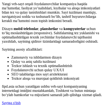
Yangi veb-sayt orqali foydalanuvchilar kompaniya haqida
ma’lumotlar, faoliyat yo‘nalishlari, loyihalar va aloqa imkoniyatlari
bilan tez va qulay tanishishlari mumkin. Sayt tuzilmasi mantiqiy,
navigatsiyasi sodda va tushunarli bo‘lib, tashrif buyuruvchilarga
kerakli ma’lumotni oson topish imkonini beradi.
Dizayn
mobil telefonlar
,
planshetlar
va
kompyuterlar
uchun
to‘liq moslashtirilgan (responsive). Sahifalarning tez yuklanishi va
optimallashtirilgan texnik yechimlar foydalanuvchi tajribasini
yaxshilab, saytning qidiruv tizimlaridagi samaradorligini oshiradi.
Saytning asosiy afzalliklari:
Zamonaviy va ishbilarmon dizayn
Qulay va aniq sahifa tuzilmasi
Tezkor ishlash va texnik optimallashtirish
Foydalanuvchi uchun qulay UX/UI
SEO talablariga mos sayt arxitekturasi
Tezkor aloqa va murojaat qoldirish imkoniyati
fipd.asia uchun yaratilgan ushbu veb-sayt kompaniyaning
internetdagi imidjini mustahkamlab, Toshkent va butun mintaqa
bo‘ylab hamkorlar va mijozlarni samarali jalb qilishga xizmat qiladi.
Saytga o'tish