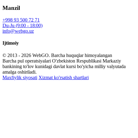
Manzil
+998 93 500 72 71
Du-Ju (9:00 - 18:00)
info@webgo.uz
Ijtimoiy
© 2013 - 2026
WebGO
. Barcha huquqlar himoyalangan
Barcha pul operatsiyalari O'zbekiston Respublikasi Markaziy
bankining to'lov kunidagi davlat kursi bo'yicha milliy valyutada
amalga oshiriladi.
Maxfiylik siyosati
Xizmat ko'rsatish shartlari