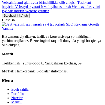
Vebsahifalarni qidiruvda birinchillikka olib chiqish Toshkent
bo'yicha
Vebsaytlar yaratish va loyihalashtirish
Web-sayt dizaynini
loyihalashtirish
Website yaratish
Barchasini ko'rish
Ulashish
Biz zamonaviy dizayn, tezlik va konversiyaga yo‘naltirilgan
yechimlar qilamiz. Biznesingizni raqamli dunyoda yangi bosqichga
olib chiqing.
Manzil
Toshkent sh., Yunus-obod t., Yangishaxar ko'chasi, 59
Mo'ljal:
Hamkorbank, 5-bolalar shifoxonasi
Menu
Bosh sahifa
Portfolio
Narxlar
Manzil