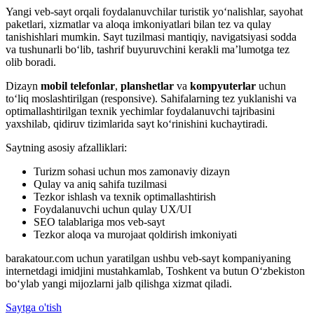
Yangi veb-sayt orqali foydalanuvchilar turistik yo‘nalishlar, sayohat
paketlari, xizmatlar va aloqa imkoniyatlari bilan tez va qulay
tanishishlari mumkin. Sayt tuzilmasi mantiqiy, navigatsiyasi sodda
va tushunarli bo‘lib, tashrif buyuruvchini kerakli ma’lumotga tez
olib boradi.
Dizayn
mobil telefonlar
,
planshetlar
va
kompyuterlar
uchun
to‘liq moslashtirilgan (responsive). Sahifalarning tez yuklanishi va
optimallashtirilgan texnik yechimlar foydalanuvchi tajribasini
yaxshilab, qidiruv tizimlarida sayt ko‘rinishini kuchaytiradi.
Saytning asosiy afzalliklari:
Turizm sohasi uchun mos zamonaviy dizayn
Qulay va aniq sahifa tuzilmasi
Tezkor ishlash va texnik optimallashtirish
Foydalanuvchi uchun qulay UX/UI
SEO talablariga mos veb-sayt
Tezkor aloqa va murojaat qoldirish imkoniyati
barakatour.com uchun yaratilgan ushbu veb-sayt kompaniyaning
internetdagi imidjini mustahkamlab, Toshkent va butun O‘zbekiston
bo‘ylab yangi mijozlarni jalb qilishga xizmat qiladi.
Saytga o'tish