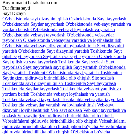
Buyurtmachi
barakatour.com
Tur firma sayti
Sayt
Dizayn
O'zbekistonda sayt dizaynini qilish
O'zbekistonda Sayt tayyorlash
O'zbekistonda Saytlar tayyorlash
O'zbekistonda veb-sayt yaratish va
yordam berish
O'zbekistonda vebsayt loyihalash va yaratish
O'zbekistonda vebsayt tayyorlash
O'zbekistonda vebsaytlar
tayyorlash
O'zbekistonda vebsaytlar yaratish va loyihalashtirish
O'zbekistonda web-sayt dizaynini loyihalashtirish
Sayt dizaynini
yaratish O'zbekistonda
Sayt dizaynini yaratish Toshkentda
Sayt
qilish sayt tayyorlash
Sayt qilish va sayt tayyorlash O'zbekistonda
Sayt qilish va sayt tayyorlash Toshkentda
Sayt sozlash
Sayt
tayyorlash
Sayt tayyorlash sayt qilish
Sayt yaratish O'zbekistonda
Sayt yaratish Toshkent O'zbekistonda
Sayt yaratish Toshkentda
Saytingizni qidiruvda birinchilikka olib chiqish
Site sozlash
Toshkentda sayt dizaynini qilish
Toshkentda Sayt tayyorlash
Toshkentda Saytlar tayyorlash
Toshkentda veb-sayt yaratish va
yordam berish
Toshkentda vebsayt loyihalash va yaratish
Toshkentda vebsayt tayyorlash
Toshkentda vebsaytlar tayyorlash
Toshkentda vebsaytlar yaratish va loyihalashtirish
Veb-sayt
dizaynini loyihalashtirish
Veb-sayt sozlash
Veb-sayt tayyorlash va
sozlash
Veb-saytingizni qidiruvda birinchilikka olib chiqish
Vebsahifalarni qidiruvda birinchillikka olib chiqish
Vebsahifalarni
qidiruvda birinchillikka olib chiqish jahon bo'yicha
Vebsahifalarni
qidiruvda birinchillikka olib chiqish O'zbekiston bo'yicha