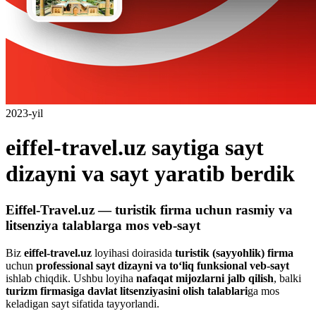
2023-yil
eiffel-travel.uz saytiga sayt
dizayni va sayt yaratib berdik
Eiffel-Travel.uz — turistik firma uchun rasmiy va
litsenziya talablarga mos veb-sayt
Biz
eiffel-travel.uz
loyihasi doirasida
turistik (sayyohlik) firma
uchun
professional sayt dizayni va to‘liq funksional veb-sayt
ishlab chiqdik. Ushbu loyiha
nafaqat mijozlarni jalb qilish
, balki
turizm firmasiga davlat litsenziyasini olish talablari
ga mos
keladigan sayt sifatida tayyorlandi.