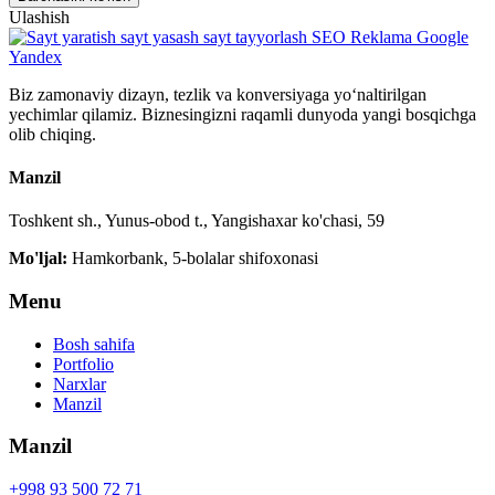
Ulashish
Biz zamonaviy dizayn, tezlik va konversiyaga yo‘naltirilgan
yechimlar qilamiz. Biznesingizni raqamli dunyoda yangi bosqichga
olib chiqing.
Manzil
Toshkent sh., Yunus-obod t., Yangishaxar ko'chasi, 59
Mo'ljal:
Hamkorbank, 5-bolalar shifoxonasi
Menu
Bosh sahifa
Portfolio
Narxlar
Manzil
Manzil
+998 93 500 72 71