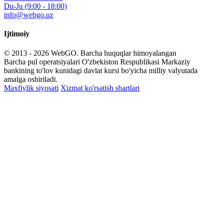
Du-Ju (9:00 - 18:00)
info@webgo.uz
Ijtimoiy
© 2013 - 2026
WebGO
. Barcha huquqlar himoyalangan
Barcha pul operatsiyalari O'zbekiston Respublikasi Markaziy
bankining to'lov kunidagi davlat kursi bo'yicha milliy valyutada
amalga oshiriladi.
Maxfiylik siyosati
Xizmat ko'rsatish shartlari