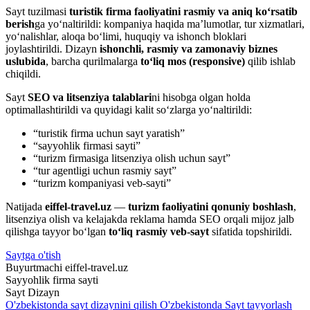
Sayt tuzilmasi
turistik firma faoliyatini rasmiy va aniq ko‘rsatib
berish
ga yo‘naltirildi: kompaniya haqida ma’lumotlar, tur xizmatlari,
yo‘nalishlar, aloqa bo‘limi, huquqiy va ishonch bloklari
joylashtirildi. Dizayn
ishonchli, rasmiy va zamonaviy biznes
uslubida
, barcha qurilmalarga
to‘liq mos (responsive)
qilib ishlab
chiqildi.
Sayt
SEO va litsenziya talablari
ni hisobga olgan holda
optimallashtirildi va quyidagi kalit so‘zlarga yo‘naltirildi:
“turistik firma uchun sayt yaratish”
“sayyohlik firmasi sayti”
“turizm firmasiga litsenziya olish uchun sayt”
“tur agentligi uchun rasmiy sayt”
“turizm kompaniyasi veb-sayti”
Natijada
eiffel-travel.uz
—
turizm faoliyatini qonuniy boshlash
,
litsenziya olish va kelajakda reklama hamda SEO orqali mijoz jalb
qilishga tayyor bo‘lgan
to‘liq rasmiy veb-sayt
sifatida topshirildi.
Saytga o'tish
Buyurtmachi
eiffel-travel.uz
Sayyohlik firma sayti
Sayt
Dizayn
O'zbekistonda sayt dizaynini qilish
O'zbekistonda Sayt tayyorlash