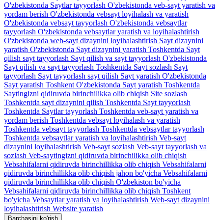
O'zbekistonda Saytlar tayyorlash
O'zbekistonda veb-sayt yaratish va
yordam berish
O'zbekistonda vebsayt loyihalash va yaratish
O'zbekistonda vebsayt tayyorlash
O'zbekistonda vebsaytlar
tayyorlash
O'zbekistonda vebsaytlar yaratish va loyihalashtirish
O'zbekistonda web-sayt dizaynini loyihalashtirish
Sayt dizaynini
yaratish O'zbekistonda
Sayt dizaynini yaratish Toshkentda
Sayt
qilish sayt tayyorlash
Sayt qilish va sayt tayyorlash O'zbekistonda
Sayt qilish va sayt tayyorlash Toshkentda
Sayt sozlash
Sayt
tayyorlash
Sayt tayyorlash sayt qilish
Sayt yaratish O'zbekistonda
Sayt yaratish Toshkent O'zbekistonda
Sayt yaratish Toshkentda
Saytingizni qidiruvda birinchilikka olib chiqish
Site sozlash
Toshkentda sayt dizaynini qilish
Toshkentda Sayt tayyorlash
Toshkentda Saytlar tayyorlash
Toshkentda veb-sayt yaratish va
yordam berish
Toshkentda vebsayt loyihalash va yaratish
Toshkentda vebsayt tayyorlash
Toshkentda vebsaytlar tayyorlash
Toshkentda vebsaytlar yaratish va loyihalashtirish
Veb-sayt
dizaynini loyihalashtirish
Veb-sayt sozlash
Veb-sayt tayyorlash va
sozlash
Veb-saytingizni qidiruvda birinchilikka olib chiqish
Vebsahifalarni qidiruvda birinchillikka olib chiqish
Vebsahifalarni
qidiruvda birinchillikka olib chiqish jahon bo'yicha
Vebsahifalarni
qidiruvda birinchillikka olib chiqish O'zbekiston bo'yicha
Vebsahifalarni qidiruvda birinchillikka olib chiqish Toshkent
bo'yicha
Vebsaytlar yaratish va loyihalashtirish
Web-sayt dizaynini
loyihalashtirish
Website yaratish
Barchasini ko'rish