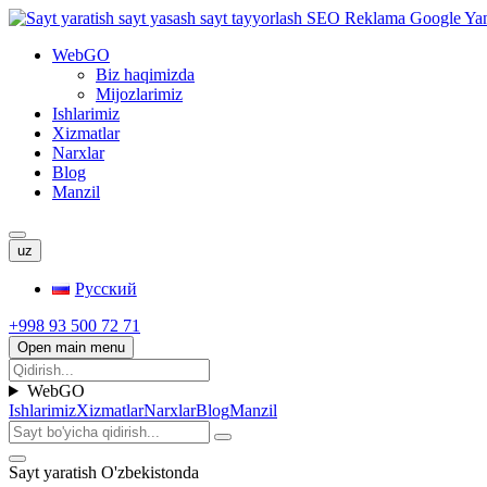
WebGO
Biz haqimizda
Mijozlarimiz
Ishlarimiz
Xizmatlar
Narxlar
Blog
Manzil
uz
Русский
+998 93 500 72 71
Open main menu
WebGO
Ishlarimiz
Xizmatlar
Narxlar
Blog
Manzil
Sayt yaratish O'zbekistonda