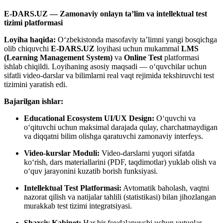
E-DARS.UZ — Zamonaviy onlayn ta’lim va intellektual test
tizimi platformasi
Loyiha haqida:
O‘zbekistonda masofaviy ta’limni yangi bosqichga
olib chiquvchi
E-DARS.UZ
loyihasi uchun mukammal
LMS
(Learning Management System)
va
Online Test
platformasi
ishlab chiqildi. Loyihaning asosiy maqsadi — o‘quvchilar uchun
sifatli video-darslar va bilimlarni real vaqt rejimida tekshiruvchi test
tizimini yaratish edi.
Bajarilgan ishlar:
Educational Ecosystem UI/UX Design:
O‘quvchi va
o‘qituvchi uchun maksimal darajada qulay, charchatmaydigan
va diqqatni bilim olishga qaratuvchi zamonaviy interfeys.
Video-kurslar Moduli:
Video-darslarni yuqori sifatda
ko‘rish, dars materiallarini (PDF, taqdimotlar) yuklab olish va
o‘quv jarayonini kuzatib borish funksiyasi.
Intellektual Test Platformasi:
Avtomatik baholash, vaqtni
nazorat qilish va natijalar tahlili (statistikasi) bilan jihozlangan
murakkab test tizimi integratsiyasi.
Shaxsiy Kabinet:
Har bir foydalanuvchi uchun yutuqlar,