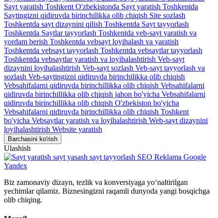
Sayt yaratish Toshkent O'zbekistonda
Sayt yaratish Toshkentda
Saytingizni qidiruvda birinchilikka olib chiqish
Site sozlash
Toshkentda sayt dizaynini qilish
Toshkentda Sayt tayyorlash
Toshkentda Saytlar tayyorlash
Toshkentda veb-sayt yaratish va
yordam berish
Toshkentda vebsayt loyihalash va yaratish
Toshkentda vebsayt tayyorlash
Toshkentda vebsaytlar tayyorlash
Toshkentda vebsaytlar yaratish va loyihalashtirish
Veb-sayt
dizaynini loyihalashtirish
Veb-sayt sozlash
Veb-sayt tayyorlash va
sozlash
Veb-saytingizni qidiruvda birinchilikka olib chiqish
Vebsahifalarni qidiruvda birinchillikka olib chiqish
Vebsahifalarni
qidiruvda birinchillikka olib chiqish jahon bo'yicha
Vebsahifalarni
qidiruvda birinchillikka olib chiqish O'zbekiston bo'yicha
Vebsahifalarni qidiruvda birinchillikka olib chiqish Toshkent
bo'yicha
Vebsaytlar yaratish va loyihalashtirish
Web-sayt dizaynini
loyihalashtirish
Website yaratish
Barchasini ko'rish
Ulashish
Biz zamonaviy dizayn, tezlik va konversiyaga yo‘naltirilgan
yechimlar qilamiz. Biznesingizni raqamli dunyoda yangi bosqichga
olib chiqing.