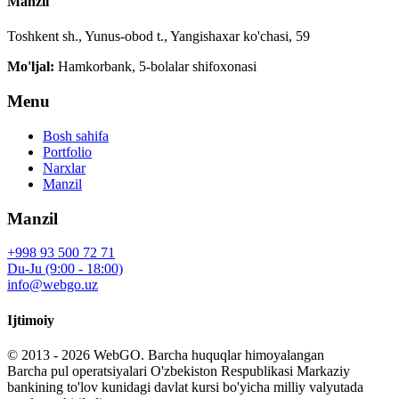
Manzil
Toshkent sh., Yunus-obod t., Yangishaxar ko'chasi, 59
Mo'ljal:
Hamkorbank, 5-bolalar shifoxonasi
Menu
Bosh sahifa
Portfolio
Narxlar
Manzil
Manzil
+998 93 500 72 71
Du-Ju (9:00 - 18:00)
info@webgo.uz
Ijtimoiy
© 2013 - 2026
WebGO
. Barcha huquqlar himoyalangan
Barcha pul operatsiyalari O'zbekiston Respublikasi Markaziy
bankining to'lov kunidagi davlat kursi bo'yicha milliy valyutada