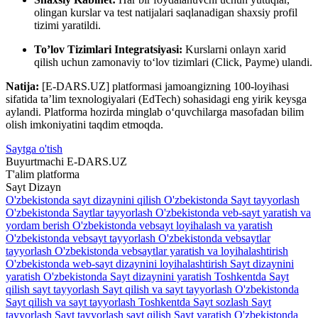
olingan kurslar va test natijalari saqlanadigan shaxsiy profil
tizimi yaratildi.
To’lov Tizimlari Integratsiyasi:
Kurslarni onlayn xarid
qilish uchun zamonaviy to‘lov tizimlari (Click, Payme) ulandi.
Natija:
[E-DARS.UZ] platformasi jamoangizning 100-loyihasi
sifatida ta’lim texnologiyalari (EdTech) sohasidagi eng yirik keysga
aylandi. Platforma hozirda minglab o‘quvchilarga masofadan bilim
olish imkoniyatini taqdim etmoqda.
Saytga o'tish
Buyurtmachi
E-DARS.UZ
T'alim platforma
Sayt
Dizayn
O'zbekistonda sayt dizaynini qilish
O'zbekistonda Sayt tayyorlash
O'zbekistonda Saytlar tayyorlash
O'zbekistonda veb-sayt yaratish va
yordam berish
O'zbekistonda vebsayt loyihalash va yaratish
O'zbekistonda vebsayt tayyorlash
O'zbekistonda vebsaytlar
tayyorlash
O'zbekistonda vebsaytlar yaratish va loyihalashtirish
O'zbekistonda web-sayt dizaynini loyihalashtirish
Sayt dizaynini
yaratish O'zbekistonda
Sayt dizaynini yaratish Toshkentda
Sayt
qilish sayt tayyorlash
Sayt qilish va sayt tayyorlash O'zbekistonda
Sayt qilish va sayt tayyorlash Toshkentda
Sayt sozlash
Sayt
tayyorlash
Sayt tayyorlash sayt qilish
Sayt yaratish O'zbekistonda