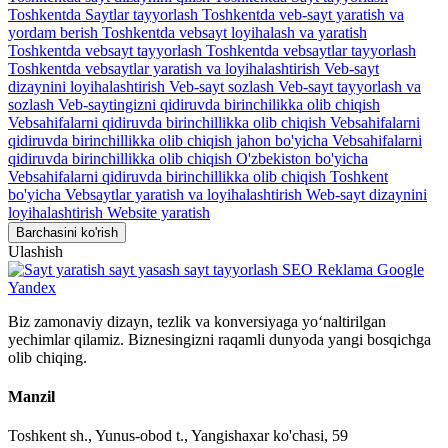
Toshkentda Saytlar tayyorlash
Toshkentda veb-sayt yaratish va
yordam berish
Toshkentda vebsayt loyihalash va yaratish
Toshkentda vebsayt tayyorlash
Toshkentda vebsaytlar tayyorlash
Toshkentda vebsaytlar yaratish va loyihalashtirish
Veb-sayt
dizaynini loyihalashtirish
Veb-sayt sozlash
Veb-sayt tayyorlash va
sozlash
Veb-saytingizni qidiruvda birinchilikka olib chiqish
Vebsahifalarni qidiruvda birinchillikka olib chiqish
Vebsahifalarni
qidiruvda birinchillikka olib chiqish jahon bo'yicha
Vebsahifalarni
qidiruvda birinchillikka olib chiqish O'zbekiston bo'yicha
Vebsahifalarni qidiruvda birinchillikka olib chiqish Toshkent
bo'yicha
Vebsaytlar yaratish va loyihalashtirish
Web-sayt dizaynini
loyihalashtirish
Website yaratish
Barchasini ko'rish
Ulashish
Biz zamonaviy dizayn, tezlik va konversiyaga yo‘naltirilgan
yechimlar qilamiz. Biznesingizni raqamli dunyoda yangi bosqichga
olib chiqing.
Manzil
Toshkent sh., Yunus-obod t., Yangishaxar ko'chasi, 59