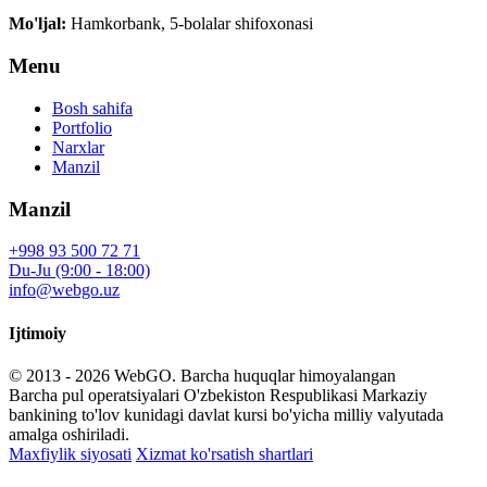
Mo'ljal:
Hamkorbank, 5-bolalar shifoxonasi
Menu
Bosh sahifa
Portfolio
Narxlar
Manzil
Manzil
+998 93 500 72 71
Du-Ju (9:00 - 18:00)
info@webgo.uz
Ijtimoiy
© 2013 - 2026
WebGO
. Barcha huquqlar himoyalangan
Barcha pul operatsiyalari O'zbekiston Respublikasi Markaziy
bankining to'lov kunidagi davlat kursi bo'yicha milliy valyutada
amalga oshiriladi.
Maxfiylik siyosati
Xizmat ko'rsatish shartlari