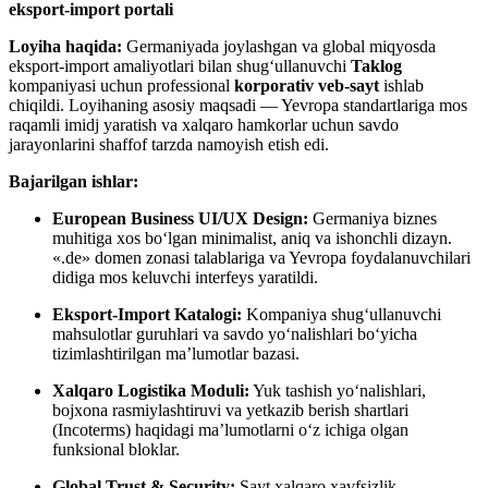
eksport-import portali
Loyiha haqida:
Germaniyada joylashgan va global miqyosda
eksport-import amaliyotlari bilan shug‘ullanuvchi
Taklog
kompaniyasi uchun professional
korporativ veb-sayt
ishlab
chiqildi. Loyihaning asosiy maqsadi — Yevropa standartlariga mos
raqamli imidj yaratish va xalqaro hamkorlar uchun savdo
jarayonlarini shaffof tarzda namoyish etish edi.
Bajarilgan ishlar:
European Business UI/UX Design:
Germaniya biznes
muhitiga xos bo‘lgan minimalist, aniq va ishonchli dizayn.
«.de» domen zonasi talablariga va Yevropa foydalanuvchilari
didiga mos keluvchi interfeys yaratildi.
Eksport-Import Katalogi:
Kompaniya shug‘ullanuvchi
mahsulotlar guruhlari va savdo yo‘nalishlari bo‘yicha
tizimlashtirilgan ma’lumotlar bazasi.
Xalqaro Logistika Moduli:
Yuk tashish yo‘nalishlari,
bojxona rasmiylashtiruvi va yetkazib berish shartlari
(Incoterms) haqidagi ma’lumotlarni o‘z ichiga olgan
funksional bloklar.
Global Trust & Security:
Sayt xalqaro xavfsizlik