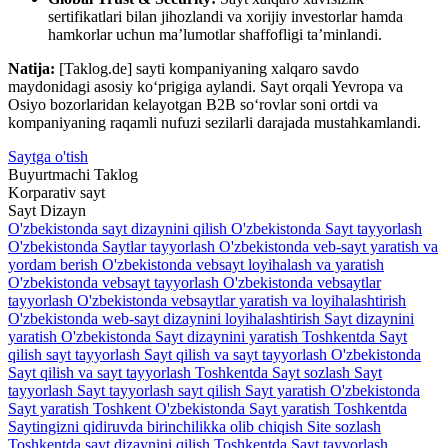
sertifikatlari bilan jihozlandi va xorijiy investorlar hamda
hamkorlar uchun ma’lumotlar shaffofligi ta’minlandi.
Natija:
[Taklog.de] sayti kompaniyaning xalqaro savdo
maydonidagi asosiy ko‘prigiga aylandi. Sayt orqali Yevropa va
Osiyo bozorlaridan kelayotgan B2B so‘rovlar soni ortdi va
kompaniyaning raqamli nufuzi sezilarli darajada mustahkamlandi.
Saytga o'tish
Buyurtmachi
Taklog
Korparativ sayt
Sayt
Dizayn
O'zbekistonda sayt dizaynini qilish
O'zbekistonda Sayt tayyorlash
O'zbekistonda Saytlar tayyorlash
O'zbekistonda veb-sayt yaratish va
yordam berish
O'zbekistonda vebsayt loyihalash va yaratish
O'zbekistonda vebsayt tayyorlash
O'zbekistonda vebsaytlar
tayyorlash
O'zbekistonda vebsaytlar yaratish va loyihalashtirish
O'zbekistonda web-sayt dizaynini loyihalashtirish
Sayt dizaynini
yaratish O'zbekistonda
Sayt dizaynini yaratish Toshkentda
Sayt
qilish sayt tayyorlash
Sayt qilish va sayt tayyorlash O'zbekistonda
Sayt qilish va sayt tayyorlash Toshkentda
Sayt sozlash
Sayt
tayyorlash
Sayt tayyorlash sayt qilish
Sayt yaratish O'zbekistonda
Sayt yaratish Toshkent O'zbekistonda
Sayt yaratish Toshkentda
Saytingizni qidiruvda birinchilikka olib chiqish
Site sozlash
Toshkentda sayt dizaynini qilish
Toshkentda Sayt tayyorlash