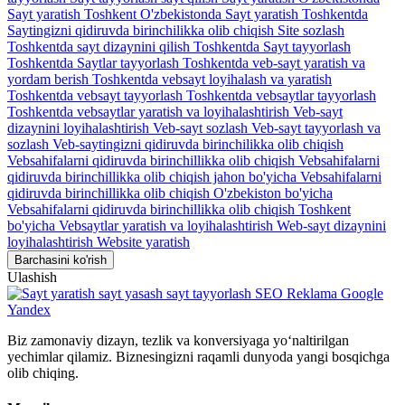
Sayt yaratish Toshkent O'zbekistonda
Sayt yaratish Toshkentda
Saytingizni qidiruvda birinchilikka olib chiqish
Site sozlash
Toshkentda sayt dizaynini qilish
Toshkentda Sayt tayyorlash
Toshkentda Saytlar tayyorlash
Toshkentda veb-sayt yaratish va
yordam berish
Toshkentda vebsayt loyihalash va yaratish
Toshkentda vebsayt tayyorlash
Toshkentda vebsaytlar tayyorlash
Toshkentda vebsaytlar yaratish va loyihalashtirish
Veb-sayt
dizaynini loyihalashtirish
Veb-sayt sozlash
Veb-sayt tayyorlash va
sozlash
Veb-saytingizni qidiruvda birinchilikka olib chiqish
Vebsahifalarni qidiruvda birinchillikka olib chiqish
Vebsahifalarni
qidiruvda birinchillikka olib chiqish jahon bo'yicha
Vebsahifalarni
qidiruvda birinchillikka olib chiqish O'zbekiston bo'yicha
Vebsahifalarni qidiruvda birinchillikka olib chiqish Toshkent
bo'yicha
Vebsaytlar yaratish va loyihalashtirish
Web-sayt dizaynini
loyihalashtirish
Website yaratish
Barchasini ko'rish
Ulashish
Biz zamonaviy dizayn, tezlik va konversiyaga yo‘naltirilgan
yechimlar qilamiz. Biznesingizni raqamli dunyoda yangi bosqichga
olib chiqing.