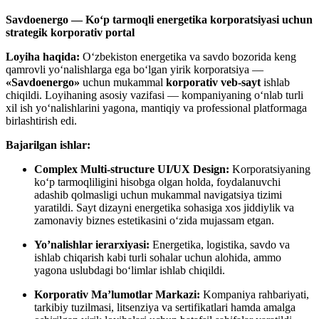
Savdoenergo — Ko‘p tarmoqli energetika korporatsiyasi uchun
strategik korporativ portal
Loyiha haqida:
O‘zbekiston energetika va savdo bozorida keng
qamrovli yo‘nalishlarga ega bo‘lgan yirik korporatsiya —
«Savdoenergo»
uchun mukammal
korporativ veb-sayt
ishlab
chiqildi. Loyihaning asosiy vazifasi — kompaniyaning o‘nlab turli
xil ish yo‘nalishlarini yagona, mantiqiy va professional platformaga
birlashtirish edi.
Bajarilgan ishlar:
Complex Multi-structure UI/UX Design:
Korporatsiyaning
ko‘p tarmoqliligini hisobga olgan holda, foydalanuvchi
adashib qolmasligi uchun mukammal navigatsiya tizimi
yaratildi. Sayt dizayni energetika sohasiga xos jiddiylik va
zamonaviy biznes estetikasini o‘zida mujassam etgan.
Yo’nalishlar ierarxiyasi:
Energetika, logistika, savdo va
ishlab chiqarish kabi turli sohalar uchun alohida, ammo
yagona uslubdagi bo‘limlar ishlab chiqildi.
Korporativ Ma’lumotlar Markazi:
Kompaniya rahbariyati,
tarkibiy tuzilmasi, litsenziya va sertifikatlari hamda amalga