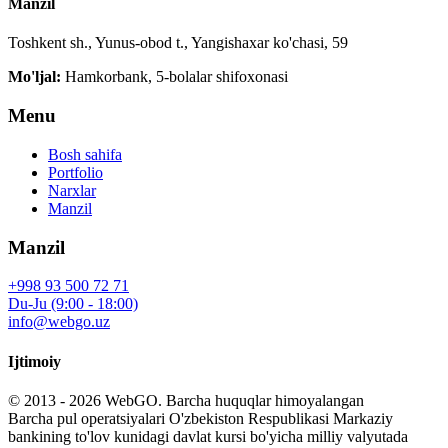
Manzil
Toshkent sh., Yunus-obod t., Yangishaxar ko'chasi, 59
Mo'ljal:
Hamkorbank, 5-bolalar shifoxonasi
Menu
Bosh sahifa
Portfolio
Narxlar
Manzil
Manzil
+998 93 500 72 71
Du-Ju (9:00 - 18:00)
info@webgo.uz
Ijtimoiy
© 2013 - 2026
WebGO
. Barcha huquqlar himoyalangan
Barcha pul operatsiyalari O'zbekiston Respublikasi Markaziy
bankining to'lov kunidagi davlat kursi bo'yicha milliy valyutada