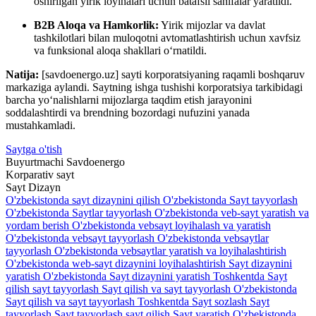
oshirilgan yirik loyihalari uchun batafsil sahifalar yaratildi.
B2B Aloqa va Hamkorlik:
Yirik mijozlar va davlat
tashkilotlari bilan muloqotni avtomatlashtirish uchun xavfsiz
va funksional aloqa shakllari o‘rnatildi.
Natija:
[savdoenergo.uz] sayti korporatsiyaning raqamli boshqaruv
markaziga aylandi. Saytning ishga tushishi korporatsiya tarkibidagi
barcha yo‘nalishlarni mijozlarga taqdim etish jarayonini
soddalashtirdi va brendning bozordagi nufuzini yanada
mustahkamladi.
Saytga o'tish
Buyurtmachi
Savdoenergo
Korparativ sayt
Sayt
Dizayn
O'zbekistonda sayt dizaynini qilish
O'zbekistonda Sayt tayyorlash
O'zbekistonda Saytlar tayyorlash
O'zbekistonda veb-sayt yaratish va
yordam berish
O'zbekistonda vebsayt loyihalash va yaratish
O'zbekistonda vebsayt tayyorlash
O'zbekistonda vebsaytlar
tayyorlash
O'zbekistonda vebsaytlar yaratish va loyihalashtirish
O'zbekistonda web-sayt dizaynini loyihalashtirish
Sayt dizaynini
yaratish O'zbekistonda
Sayt dizaynini yaratish Toshkentda
Sayt
qilish sayt tayyorlash
Sayt qilish va sayt tayyorlash O'zbekistonda
Sayt qilish va sayt tayyorlash Toshkentda
Sayt sozlash
Sayt
tayyorlash
Sayt tayyorlash sayt qilish
Sayt yaratish O'zbekistonda