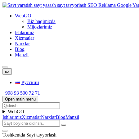
WebGO
Biz haqimizda
Mijozlarimiz
Ishlarimiz
Xizmatlar
Narxlar
Blog
Manzil
uz
Русский
+998 93 500 72 71
Open main menu
WebGO
Ishlarimiz
Xizmatlar
Narxlar
Blog
Manzil
Toshkentda Sayt tayyorlash