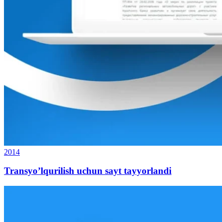
2014
Transyo’lqurilish uchun sayt tayyorlandi