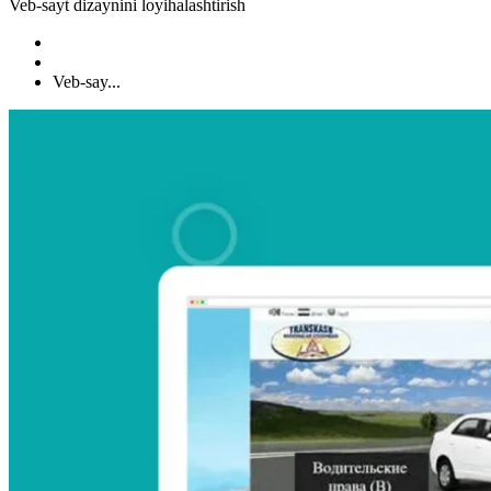
Veb-sayt dizaynini loyihalashtirish
Veb-say...