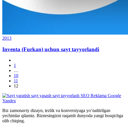
2013
Inventa (Furkan) uchun sayt tayyorlandi
1
…
10
11
12
Biz zamonaviy dizayn, tezlik va konversiyaga yo‘naltirilgan
yechimlar qilamiz. Biznesingizni raqamli dunyoda yangi bosqichga
olib chiqing.