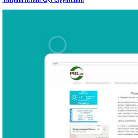
Yurpom uchun sayt tayyorlandi