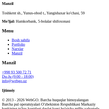
Manzil
Toshkent sh., Yunus-obod t., Yangishaxar ko'chasi, 59
Mo'ljal:
Hamkorbank, 5-bolalar shifoxonasi
Menu
Bosh sahifa
Portfolio
Narxlar
Manzil
Manzil
+998 93 500 72 71
Du-Ju (9:00 - 18:00)
info@webgo.uz
Ijtimoiy
© 2013 - 2026
WebGO
. Barcha huquqlar himoyalangan
Barcha pul operatsiyalari O'zbekiston Respublikasi Markaziy
bankining to'lov kunidagi davlat kursi bo'yicha milliy valyutada