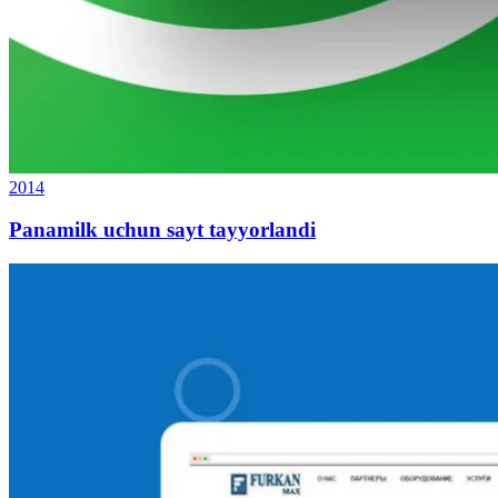
2014
Panamilk uchun sayt tayyorlandi