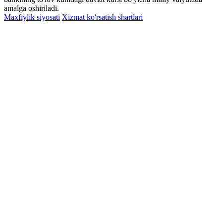
amalga oshiriladi.
Maxfiylik siyosati
Xizmat ko'rsatish shartlari