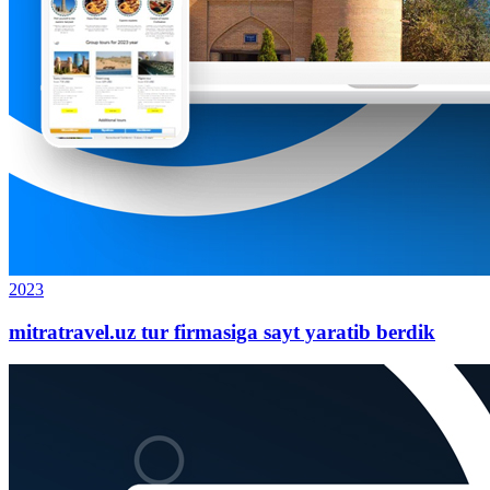
2023
mitratravel.uz tur firmasiga sayt yaratib berdik