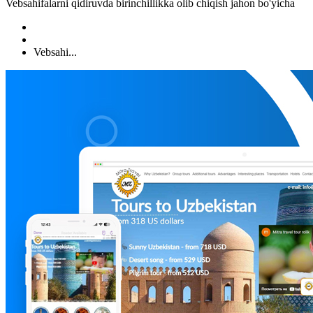
Vebsahifalarni qidiruvda birinchillikka olib chiqish jahon bo'yicha
Vebsahi...