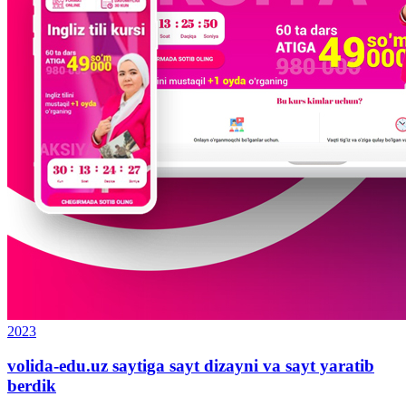
2023
volida-edu.uz saytiga sayt dizayni va sayt yaratib
berdik