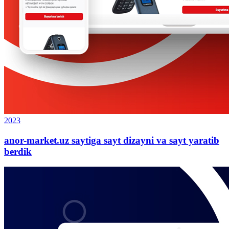
2023
anor-market.uz saytiga sayt dizayni va sayt yaratib
berdik