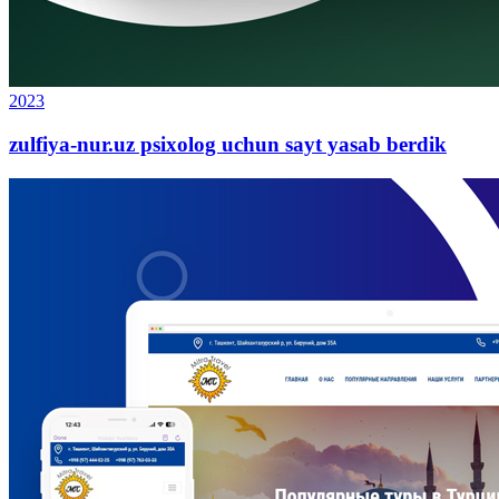
2023
zulfiya-nur.uz psixolog uchun sayt yasab berdik