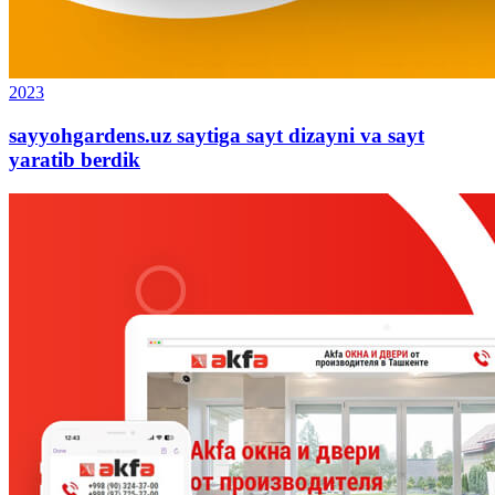
2023
sayyohgardens.uz saytiga sayt dizayni va sayt
yaratib berdik