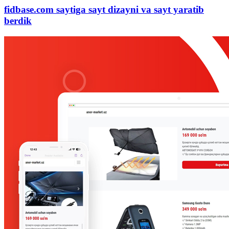
fidbase.com saytiga sayt dizayni va sayt yaratib
berdik