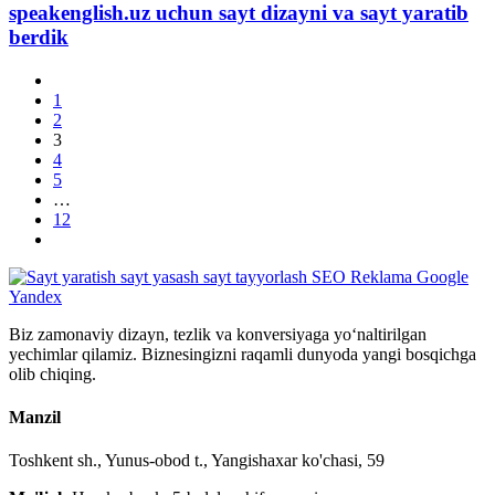
speakenglish.uz uchun sayt dizayni va sayt yaratib
berdik
1
2
3
4
5
…
12
Biz zamonaviy dizayn, tezlik va konversiyaga yo‘naltirilgan
yechimlar qilamiz. Biznesingizni raqamli dunyoda yangi bosqichga
olib chiqing.
Manzil
Toshkent sh., Yunus-obod t., Yangishaxar ko'chasi, 59