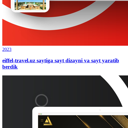
2023
eiffel-travel.uz saytiga sayt dizayni va sayt yaratib
berdik