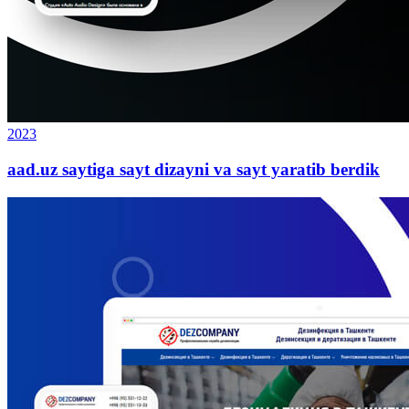
2023
aad.uz saytiga sayt dizayni va sayt yaratib berdik