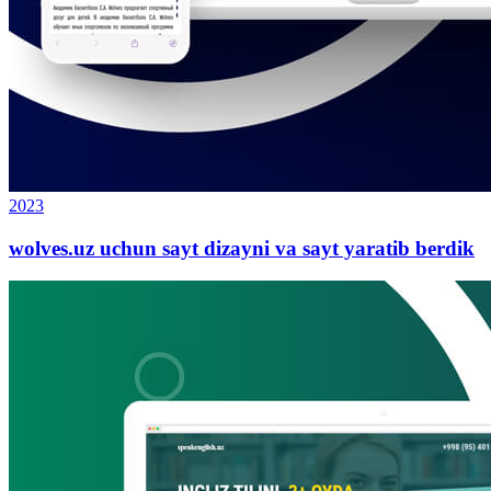
2023
wolves.uz uchun sayt dizayni va sayt yaratib berdik