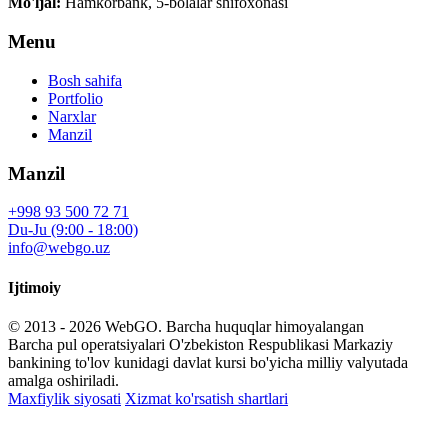
Mo'ljal:
Hamkorbank, 5-bolalar shifoxonasi
Menu
Bosh sahifa
Portfolio
Narxlar
Manzil
Manzil
+998 93 500 72 71
Du-Ju (9:00 - 18:00)
info@webgo.uz
Ijtimoiy
© 2013 - 2026
WebGO
. Barcha huquqlar himoyalangan
Barcha pul operatsiyalari O'zbekiston Respublikasi Markaziy
bankining to'lov kunidagi davlat kursi bo'yicha milliy valyutada
amalga oshiriladi.
Maxfiylik siyosati
Xizmat ko'rsatish shartlari