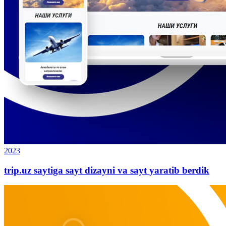
2023
trip.uz saytiga sayt dizayni va sayt yaratib berdik