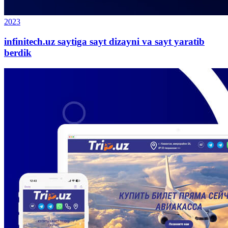
2023
infinitech.uz saytiga sayt dizayni va sayt yaratib
berdik