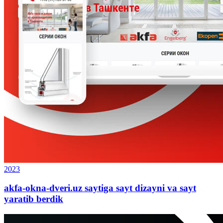
2023
akfa-okna-dveri.uz saytiga sayt dizayni va sayt
yaratib berdik