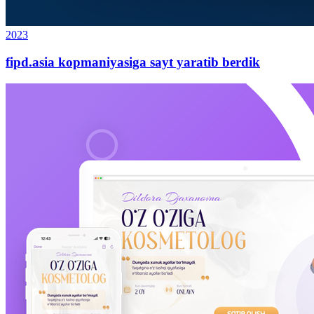
2023
fipd.asia kopmaniyasiga sayt yaratib berdik