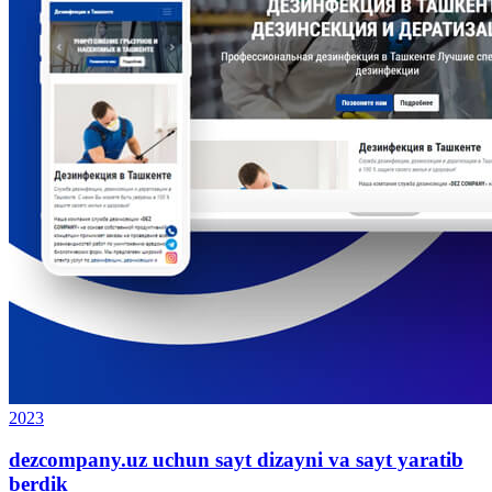
2023
dezcompany.uz uchun sayt dizayni va sayt yaratib
berdik