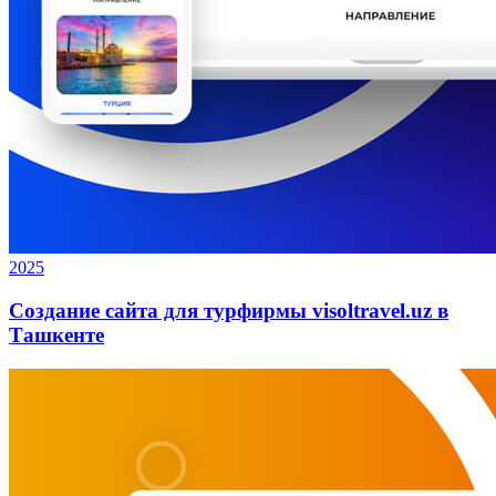
2025
Создание сайта для турфирмы visoltravel.uz в
Ташкенте