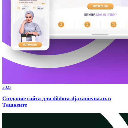
2023
Создание сайта для dildora-djaxanovna.uz в
Ташкенте