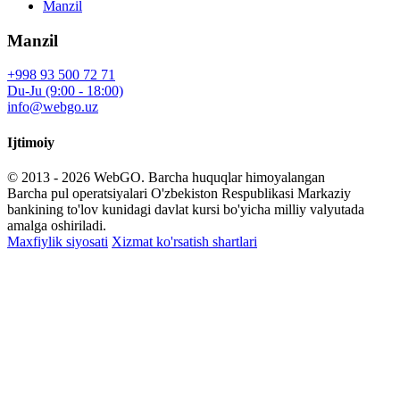
Manzil
Manzil
+998 93 500 72 71
Du-Ju (9:00 - 18:00)
info@webgo.uz
Ijtimoiy
© 2013 - 2026
WebGO
. Barcha huquqlar himoyalangan
Barcha pul operatsiyalari O'zbekiston Respublikasi Markaziy
bankining to'lov kunidagi davlat kursi bo'yicha milliy valyutada
amalga oshiriladi.
Maxfiylik siyosati
Xizmat ko'rsatish shartlari