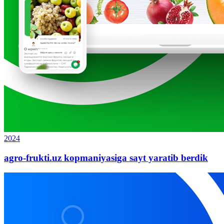
2024
agro-frukti.uz kopmaniyasiga sayt yaratib berdik