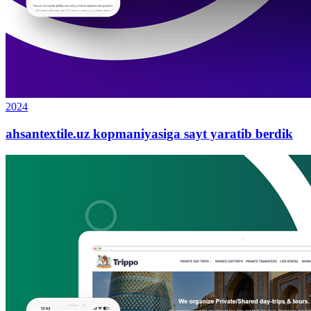
2024
ahsantextile.uz kopmaniyasiga sayt yaratib berdik