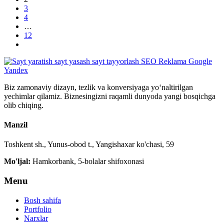
3
4
…
12
Biz zamonaviy dizayn, tezlik va konversiyaga yo‘naltirilgan
yechimlar qilamiz. Biznesingizni raqamli dunyoda yangi bosqichga
olib chiqing.
Manzil
Toshkent sh., Yunus-obod t., Yangishaxar ko'chasi, 59
Mo'ljal:
Hamkorbank, 5-bolalar shifoxonasi
Menu
Bosh sahifa
Portfolio
Narxlar