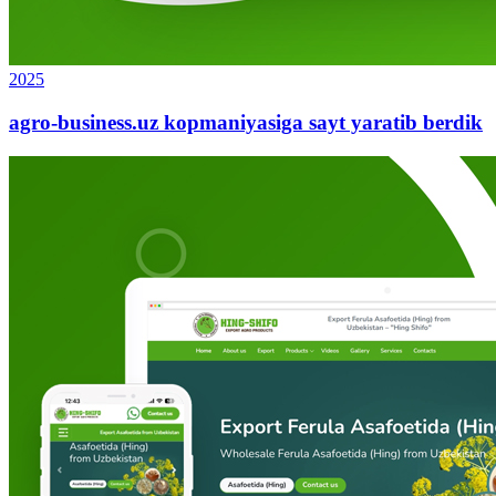
2025
agro-business.uz kopmaniyasiga sayt yaratib berdik