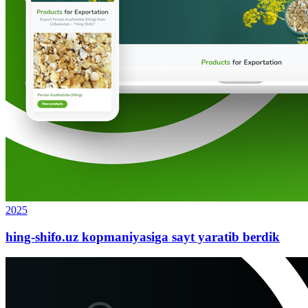
2025
hing-shifo.uz kopmaniyasiga sayt yaratib berdik