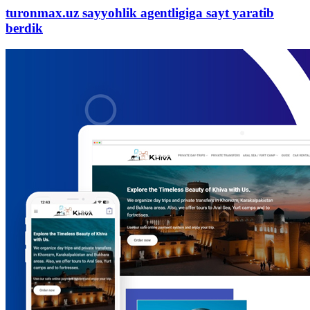
turonmax.uz sayyohlik agentligiga sayt yaratib
berdik