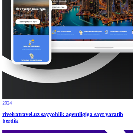
2024
riveiratravel.uz sayyohlik agentligiga sayt yaratib
berdik