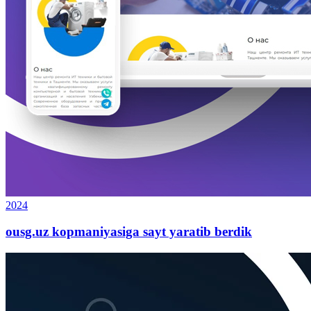
2024
ousg.uz kopmaniyasiga sayt yaratib berdik