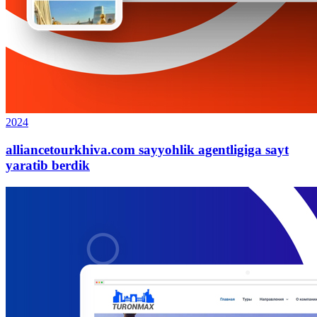
2024
alliancetourkhiva.com sayyohlik agentligiga sayt
yaratib berdik