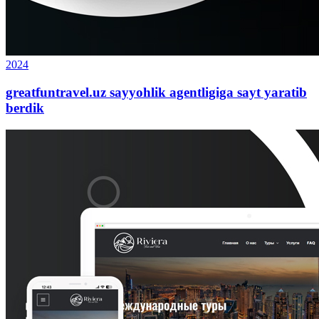
2024
greatfuntravel.uz sayyohlik agentligiga sayt yaratib
berdik