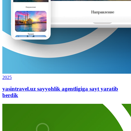
2025
yasintravel.uz sayyohlik agentligiga sayt yaratib
berdik