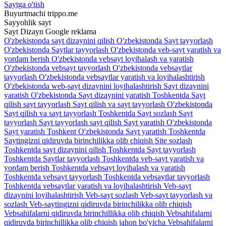
Saytga o'tish
Buyurtmachi
trippo.me
Sayyohlik sayt
Sayt
Dizayn
Google reklama
O'zbekistonda sayt dizaynini qilish
O'zbekistonda Sayt tayyorlash
O'zbekistonda Saytlar tayyorlash
O'zbekistonda veb-sayt yaratish va
yordam berish
O'zbekistonda vebsayt loyihalash va yaratish
O'zbekistonda vebsayt tayyorlash
O'zbekistonda vebsaytlar
tayyorlash
O'zbekistonda vebsaytlar yaratish va loyihalashtirish
O'zbekistonda web-sayt dizaynini loyihalashtirish
Sayt dizaynini
yaratish O'zbekistonda
Sayt dizaynini yaratish Toshkentda
Sayt
qilish sayt tayyorlash
Sayt qilish va sayt tayyorlash O'zbekistonda
Sayt qilish va sayt tayyorlash Toshkentda
Sayt sozlash
Sayt
tayyorlash
Sayt tayyorlash sayt qilish
Sayt yaratish O'zbekistonda
Sayt yaratish Toshkent O'zbekistonda
Sayt yaratish Toshkentda
Saytingizni qidiruvda birinchilikka olib chiqish
Site sozlash
Toshkentda sayt dizaynini qilish
Toshkentda Sayt tayyorlash
Toshkentda Saytlar tayyorlash
Toshkentda veb-sayt yaratish va
yordam berish
Toshkentda vebsayt loyihalash va yaratish
Toshkentda vebsayt tayyorlash
Toshkentda vebsaytlar tayyorlash
Toshkentda vebsaytlar yaratish va loyihalashtirish
Veb-sayt
dizaynini loyihalashtirish
Veb-sayt sozlash
Veb-sayt tayyorlash va
sozlash
Veb-saytingizni qidiruvda birinchilikka olib chiqish
Vebsahifalarni qidiruvda birinchillikka olib chiqish
Vebsahifalarni
qidiruvda birinchillikka olib chiqish jahon bo'yicha
Vebsahifalarni