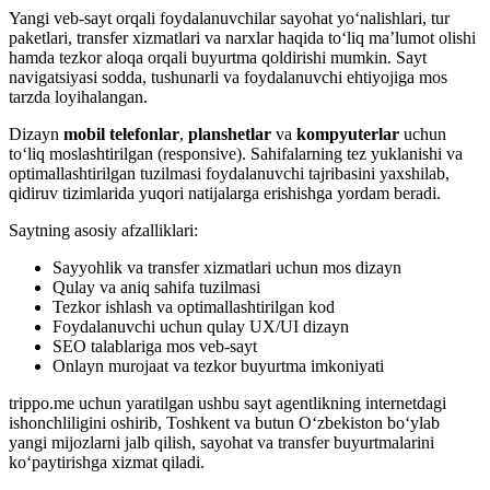
Yangi veb-sayt orqali foydalanuvchilar sayohat yo‘nalishlari, tur
paketlari, transfer xizmatlari va narxlar haqida to‘liq ma’lumot olishi
hamda tezkor aloqa orqali buyurtma qoldirishi mumkin. Sayt
navigatsiyasi sodda, tushunarli va foydalanuvchi ehtiyojiga mos
tarzda loyihalangan.
Dizayn
mobil telefonlar
,
planshetlar
va
kompyuterlar
uchun
to‘liq moslashtirilgan (responsive). Sahifalarning tez yuklanishi va
optimallashtirilgan tuzilmasi foydalanuvchi tajribasini yaxshilab,
qidiruv tizimlarida yuqori natijalarga erishishga yordam beradi.
Saytning asosiy afzalliklari:
Sayyohlik va transfer xizmatlari uchun mos dizayn
Qulay va aniq sahifa tuzilmasi
Tezkor ishlash va optimallashtirilgan kod
Foydalanuvchi uchun qulay UX/UI dizayn
SEO talablariga mos veb-sayt
Onlayn murojaat va tezkor buyurtma imkoniyati
trippo.me uchun yaratilgan ushbu sayt agentlikning internetdagi
ishonchliligini oshirib, Toshkent va butun O‘zbekiston bo‘ylab
yangi mijozlarni jalb qilish, sayohat va transfer buyurtmalarini
ko‘paytirishga xizmat qiladi.