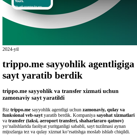
2024-yil
trippo.me sayyohlik agentligiga
sayt yaratib berdik
trippo.me sayyohlik va transfer xizmati uchun
zamonaviy sayt yaratildi
Biz
trippo.me
sayyohlik agentligi uchun
zamonaviy, qulay va
funksional veb-sayt
yaratib berdik. Kompaniya
sayohat xizmatlari
va
transfer (taksi, aeroport transferi, shaharlararo qatnov)
yo‘nalishlarida faoliyat yuritganligi sababli, sayt tuzilmasi aynan
mijozlarga tez va qulay xizmat ko‘rsatishga moslab ishlab chiqildi.