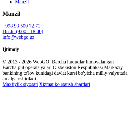
Manzil
Manzil
+998 93 500 72 71
Du-Ju (9:00 - 18:00)
info@webgo.uz
Ijtimoiy
© 2013 - 2026
WebGO
. Barcha huquqlar himoyalangan
Barcha pul operatsiyalari O'zbekiston Respublikasi Markaziy
bankining to'lov kunidagi davlat kursi bo'yicha milliy valyutada
amalga oshiriladi.
Maxfiylik siyosati
Xizmat ko'rsatish shartlari