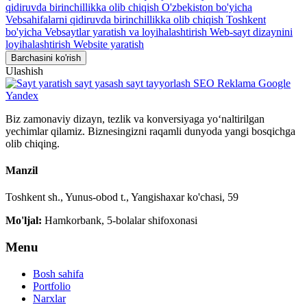
qidiruvda birinchillikka olib chiqish O'zbekiston bo'yicha
Vebsahifalarni qidiruvda birinchillikka olib chiqish Toshkent
bo'yicha
Vebsaytlar yaratish va loyihalashtirish
Web-sayt dizaynini
loyihalashtirish
Website yaratish
Barchasini ko'rish
Ulashish
Biz zamonaviy dizayn, tezlik va konversiyaga yo‘naltirilgan
yechimlar qilamiz. Biznesingizni raqamli dunyoda yangi bosqichga
olib chiqing.
Manzil
Toshkent sh., Yunus-obod t., Yangishaxar ko'chasi, 59
Mo'ljal:
Hamkorbank, 5-bolalar shifoxonasi
Menu
Bosh sahifa
Portfolio
Narxlar