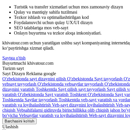
Turistik va transfer xizmatlari uchun mos zamonaviy dizayn
Qulay va mantiqiy sahifa tuzilmasi
Tezkor ishlash va optimallashtirilgan kod
Foydalanuvchi uchun qulay UX/UI dizayn
SEO talablariga mos veb-sayt
Onlayn buyurtma va tezkor aloqa imkoniyatlari.
khivatour.com uchun yaratilgan ushbu sayt kompaniyaning internetdagi i
ko‘paytirishga xizmat qiladi.
Saytga o'tish
Buyurtmachi
khivatour.com
Turizm sayt
Sayt
Dizayn
Reklama google
O'zbekistonda sayt dizaynini qilish
O'zbekistonda Sayt tayyorlash
O'z
vebsayt tayyorlash
O'zbekistonda vebsaytlar tayyorlash
O'zbekistonda 
dizaynini yaratish Toshkentda
Sayt qilish sayt tayyorlash
Sayt qilish 
yaratish O'zbekistonda
Sayt yaratish Toshkent O'zbekistonda
Sayt ya
Toshkentda Saytlar tayyorlash
Toshkentda veb-sayt yaratish va yord
yaratish va loyihalashtirish
Veb-sayt dizaynini loyihalashtirish
Veb-say
chiqish
Vebsahifalarni qidiruvda birinchillikka olib chiqish jahon bo'
bo'yicha
Vebsaytlar yaratish va loyihalashtirish
Web-sayt dizaynini loy
Barchasini ko'rish
Ulashish