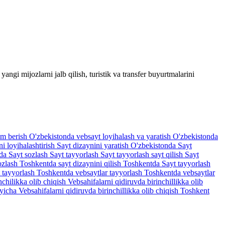
gi mijozlarni jalb qilish, turistik va transfer buyurtmalarini
am berish
O'zbekistonda vebsayt loyihalash va yaratish
O'zbekistonda
i loyihalashtirish
Sayt dizaynini yaratish O'zbekistonda
Sayt
tda
Sayt sozlash
Sayt tayyorlash
Sayt tayyorlash sayt qilish
Sayt
ozlash
Toshkentda sayt dizaynini qilish
Toshkentda Sayt tayyorlash
 tayyorlash
Toshkentda vebsaytlar tayyorlash
Toshkentda vebsaytlar
nchilikka olib chiqish
Vebsahifalarni qidiruvda birinchillikka olib
'yicha
Vebsahifalarni qidiruvda birinchillikka olib chiqish Toshkent