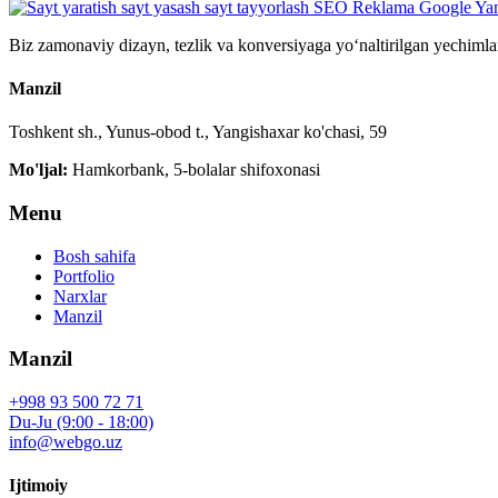
Biz zamonaviy dizayn, tezlik va konversiyaga yo‘naltirilgan yechimla
Manzil
Toshkent sh., Yunus-obod t., Yangishaxar ko'chasi, 59
Mo'ljal:
Hamkorbank, 5-bolalar shifoxonasi
Menu
Bosh sahifa
Portfolio
Narxlar
Manzil
Manzil
+998 93 500 72 71
Du-Ju (9:00 - 18:00)
info@webgo.uz
Ijtimoiy