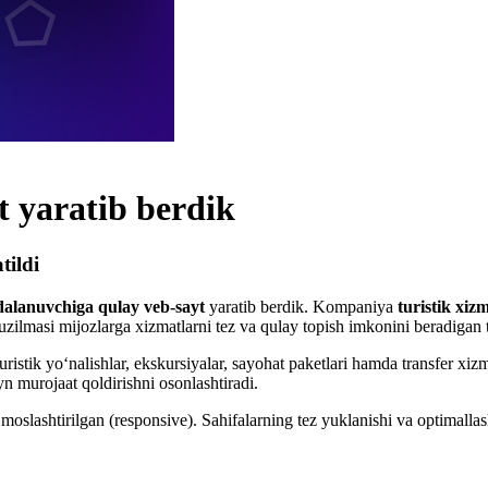
t yaratib berdik
tildi
dalanuvchiga qulay veb-sayt
yaratib berdik. Kompaniya
turistik xiz
 tuzilmasi mijozlarga xizmatlarni tez va qulay topish imkonini beradigan t
istik yo‘nalishlar, ekskursiyalar, sayohat paketlari hamda transfer xiz
yn murojaat qoldirishni osonlashtiradi.
moslashtirilgan (responsive). Sahifalarning tez yuklanishi va optimalla