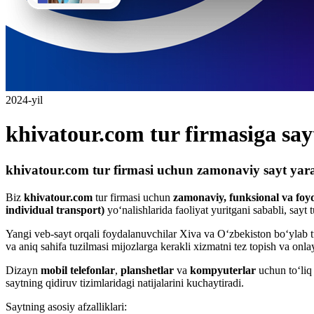
2024-yil
khivatour.com tur firmasiga say
khivatour.com tur firmasi uchun zamonaviy sayt yara
Biz
khivatour.com
tur firmasi uchun
zamonaviy, funksional va foy
individual transport)
yo‘nalishlarida faoliyat yuritgani sababli, sayt
Yangi veb-sayt orqali foydalanuvchilar Xiva va O‘zbekiston bo‘ylab tur
va aniq sahifa tuzilmasi mijozlarga kerakli xizmatni tez topish va onla
Dizayn
mobil telefonlar
,
planshetlar
va
kompyuterlar
uchun to‘liq 
saytning qidiruv tizimlaridagi natijalarini kuchaytiradi.
Saytning asosiy afzalliklari: