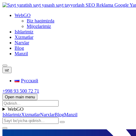
WebGO
Biz haqimizda
Mijozlarimiz
Ishlarimiz
Xizmatlar
Narxlar
Blog
Manzil
uz
Русский
+998 93 500 72 71
Open main menu
WebGO
Ishlarimiz
Xizmatlar
Narxlar
Blog
Manzil