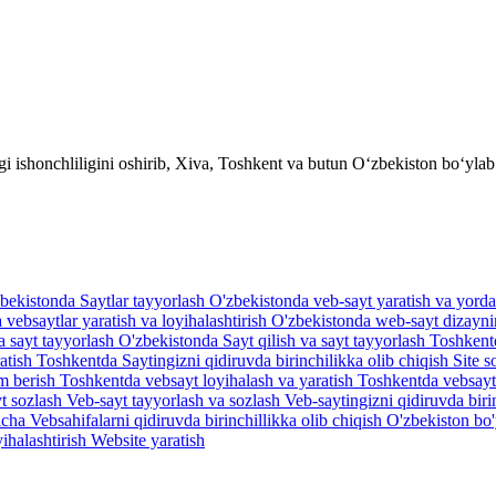
shonchliligini oshirib, Xiva, Toshkent va butun O‘zbekiston bo‘ylab yan
bekistonda Saytlar tayyorlash
O'zbekistonda veb-sayt yaratish va yord
vebsaytlar yaratish va loyihalashtirish
O'zbekistonda web-sayt dizaynin
va sayt tayyorlash O'zbekistonda
Sayt qilish va sayt tayyorlash Toshken
ratish Toshkentda
Saytingizni qidiruvda birinchilikka olib chiqish
Site s
am berish
Toshkentda vebsayt loyihalash va yaratish
Toshkentda vebsayt
t sozlash
Veb-sayt tayyorlash va sozlash
Veb-saytingizni qidiruvda biri
yicha
Vebsahifalarni qidiruvda birinchillikka olib chiqish O'zbekiston bo
ihalashtirish
Website yaratish