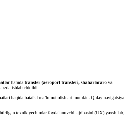
matlar
hamda
transfer (aeroport transferi, shaharlararo va
arzda ishlab chiqildi.
matlari haqida batafsil ma’lumot olishlari mumkin. Qulay navigatsiya
shtirilgan texnik yechimlar foydalanuvchi tajribasini (UX) yaxshilab,