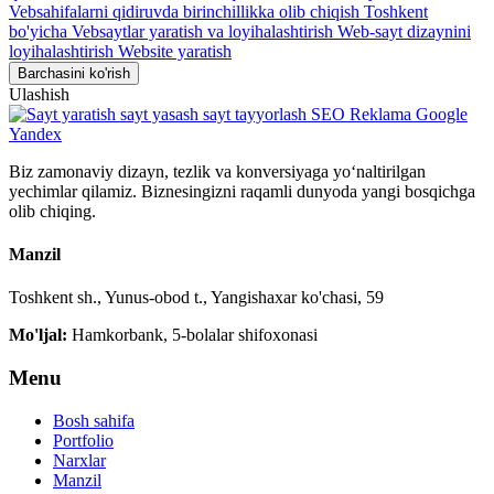
Vebsahifalarni qidiruvda birinchillikka olib chiqish Toshkent
bo'yicha
Vebsaytlar yaratish va loyihalashtirish
Web-sayt dizaynini
loyihalashtirish
Website yaratish
Barchasini ko'rish
Ulashish
Biz zamonaviy dizayn, tezlik va konversiyaga yo‘naltirilgan
yechimlar qilamiz. Biznesingizni raqamli dunyoda yangi bosqichga
olib chiqing.
Manzil
Toshkent sh., Yunus-obod t., Yangishaxar ko'chasi, 59
Mo'ljal:
Hamkorbank, 5-bolalar shifoxonasi
Menu
Bosh sahifa
Portfolio
Narxlar
Manzil