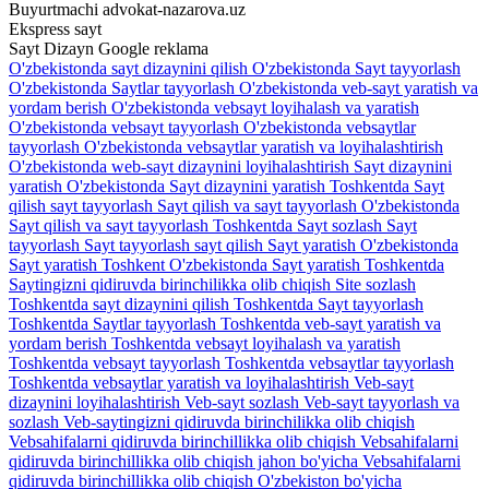
Buyurtmachi
advokat-nazarova.uz
Ekspress sayt
Sayt
Dizayn
Google reklama
O'zbekistonda sayt dizaynini qilish
O'zbekistonda Sayt tayyorlash
O'zbekistonda Saytlar tayyorlash
O'zbekistonda veb-sayt yaratish va
yordam berish
O'zbekistonda vebsayt loyihalash va yaratish
O'zbekistonda vebsayt tayyorlash
O'zbekistonda vebsaytlar
tayyorlash
O'zbekistonda vebsaytlar yaratish va loyihalashtirish
O'zbekistonda web-sayt dizaynini loyihalashtirish
Sayt dizaynini
yaratish O'zbekistonda
Sayt dizaynini yaratish Toshkentda
Sayt
qilish sayt tayyorlash
Sayt qilish va sayt tayyorlash O'zbekistonda
Sayt qilish va sayt tayyorlash Toshkentda
Sayt sozlash
Sayt
tayyorlash
Sayt tayyorlash sayt qilish
Sayt yaratish O'zbekistonda
Sayt yaratish Toshkent O'zbekistonda
Sayt yaratish Toshkentda
Saytingizni qidiruvda birinchilikka olib chiqish
Site sozlash
Toshkentda sayt dizaynini qilish
Toshkentda Sayt tayyorlash
Toshkentda Saytlar tayyorlash
Toshkentda veb-sayt yaratish va
yordam berish
Toshkentda vebsayt loyihalash va yaratish
Toshkentda vebsayt tayyorlash
Toshkentda vebsaytlar tayyorlash
Toshkentda vebsaytlar yaratish va loyihalashtirish
Veb-sayt
dizaynini loyihalashtirish
Veb-sayt sozlash
Veb-sayt tayyorlash va
sozlash
Veb-saytingizni qidiruvda birinchilikka olib chiqish
Vebsahifalarni qidiruvda birinchillikka olib chiqish
Vebsahifalarni
qidiruvda birinchillikka olib chiqish jahon bo'yicha
Vebsahifalarni
qidiruvda birinchillikka olib chiqish O'zbekiston bo'yicha