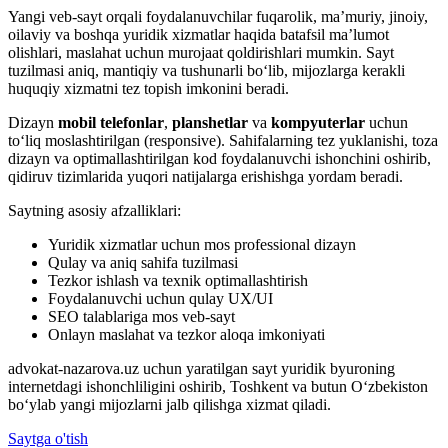
Yangi veb-sayt orqali foydalanuvchilar fuqarolik, ma’muriy, jinoiy,
oilaviy va boshqa yuridik xizmatlar haqida batafsil ma’lumot
olishlari, maslahat uchun murojaat qoldirishlari mumkin. Sayt
tuzilmasi aniq, mantiqiy va tushunarli bo‘lib, mijozlarga kerakli
huquqiy xizmatni tez topish imkonini beradi.
Dizayn
mobil telefonlar
,
planshetlar
va
kompyuterlar
uchun
to‘liq moslashtirilgan (responsive). Sahifalarning tez yuklanishi, toza
dizayn va optimallashtirilgan kod foydalanuvchi ishonchini oshirib,
qidiruv tizimlarida yuqori natijalarga erishishga yordam beradi.
Saytning asosiy afzalliklari:
Yuridik xizmatlar uchun mos professional dizayn
Qulay va aniq sahifa tuzilmasi
Tezkor ishlash va texnik optimallashtirish
Foydalanuvchi uchun qulay UX/UI
SEO talablariga mos veb-sayt
Onlayn maslahat va tezkor aloqa imkoniyati
advokat-nazarova.uz uchun yaratilgan sayt yuridik byuroning
internetdagi ishonchliligini oshirib, Toshkent va butun O‘zbekiston
bo‘ylab yangi mijozlarni jalb qilishga xizmat qiladi.
Saytga o'tish