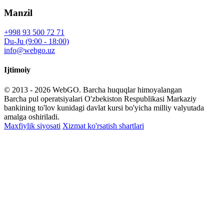
Manzil
+998 93 500 72 71
Du-Ju (9:00 - 18:00)
info@webgo.uz
Ijtimoiy
© 2013 - 2026
WebGO
. Barcha huquqlar himoyalangan
Barcha pul operatsiyalari O'zbekiston Respublikasi Markaziy
bankining to'lov kunidagi davlat kursi bo'yicha milliy valyutada
amalga oshiriladi.
Maxfiylik siyosati
Xizmat ko'rsatish shartlari