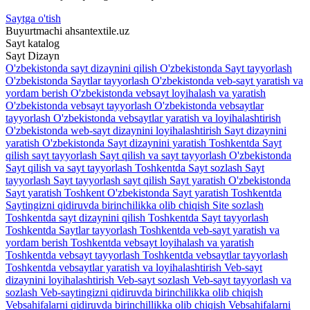
Saytga o'tish
Buyurtmachi
ahsantextile.uz
Sayt katalog
Sayt
Dizayn
O'zbekistonda sayt dizaynini qilish
O'zbekistonda Sayt tayyorlash
O'zbekistonda Saytlar tayyorlash
O'zbekistonda veb-sayt yaratish va
yordam berish
O'zbekistonda vebsayt loyihalash va yaratish
O'zbekistonda vebsayt tayyorlash
O'zbekistonda vebsaytlar
tayyorlash
O'zbekistonda vebsaytlar yaratish va loyihalashtirish
O'zbekistonda web-sayt dizaynini loyihalashtirish
Sayt dizaynini
yaratish O'zbekistonda
Sayt dizaynini yaratish Toshkentda
Sayt
qilish sayt tayyorlash
Sayt qilish va sayt tayyorlash O'zbekistonda
Sayt qilish va sayt tayyorlash Toshkentda
Sayt sozlash
Sayt
tayyorlash
Sayt tayyorlash sayt qilish
Sayt yaratish O'zbekistonda
Sayt yaratish Toshkent O'zbekistonda
Sayt yaratish Toshkentda
Saytingizni qidiruvda birinchilikka olib chiqish
Site sozlash
Toshkentda sayt dizaynini qilish
Toshkentda Sayt tayyorlash
Toshkentda Saytlar tayyorlash
Toshkentda veb-sayt yaratish va
yordam berish
Toshkentda vebsayt loyihalash va yaratish
Toshkentda vebsayt tayyorlash
Toshkentda vebsaytlar tayyorlash
Toshkentda vebsaytlar yaratish va loyihalashtirish
Veb-sayt
dizaynini loyihalashtirish
Veb-sayt sozlash
Veb-sayt tayyorlash va
sozlash
Veb-saytingizni qidiruvda birinchilikka olib chiqish
Vebsahifalarni qidiruvda birinchillikka olib chiqish
Vebsahifalarni