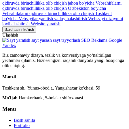
qidiruvda birinchillikka olib chiqish jahon bo'yicha
Vebsahifalarni
qidiruvda birinchillikka olib chiqish O'zbekiston bo'yicha
Vebsahifalarni qidiruvda birinchillikka olib chiqish Toshkent
bo'yicha
Vebsaytlar yaratish va loyihalashtirish
Web-sayt dizaynini
loyihalashtirish
Website yaratish
Barchasini ko'rish
Ulashish
Biz zamonaviy dizayn, tezlik va konversiyaga yo‘naltirilgan
yechimlar qilamiz. Biznesingizni raqamli dunyoda yangi bosqichga
olib chiqing.
Manzil
Toshkent sh., Yunus-obod t., Yangishaxar ko'chasi, 59
Mo'ljal:
Hamkorbank, 5-bolalar shifoxonasi
Menu
Bosh sahifa
Portfolio