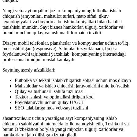
chiqildi.
Yangi veb-sayt orqali mijozlar kompaniyaning futbolka ishlab
chiqarish jarayonlari, mahsulot turlari, mato sifati, tikuv
texnologiyalari va buyurtma berish imkoniyatlari bilan batafsil
tanishishi mumkin. Sayt biznes hamkorlar, ulgurji xaridorlar va
brendlar uchun qulay va tushunarli formatda tuzildi.
Dizayn mobil telefonlar, planshetlar va kompyuterlar uchun to‘liq
moslashtirilgan (responsive). Sahifalar tez yuklanadi, bu esa
foydalanuvchi tajribasini yaxshilab, kompaniyaning internetdagi
professional imidjini mustahkamlaydi.
Saytning asosiy afzalliklari:
Futbolka va tekstil ishlab chiqarish sohasi uchun mos dizayn
Mahsulotlar va ishlab chiqarish jarayonlarini aniq ko‘rsatish
Qulay va tushunarli sahifa tuzilmasi
Tezkor ishlash va optimallashtirilgan kod
Foydalanuvchi uchun qulay UX/UI
SEO talablariga mos veb-sayt tuzilishi
ahsantextile.uz uchun yaratilgan sayt kompaniyaning ishlab
chiqarish salohiyatini internetda to‘liq namoyish etib, Toshkent va
butun O‘zbekiston bo‘ylab yangi mijozlar, ulgurji xaridorlar va
hamkorlarni jalb qilishga xizmat qiladi.