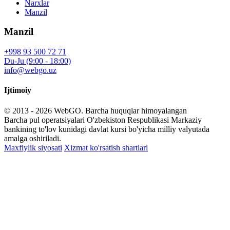
Narxlar
Manzil
Manzil
+998 93 500 72 71
Du-Ju (9:00 - 18:00)
info@webgo.uz
Ijtimoiy
© 2013 - 2026
WebGO
. Barcha huquqlar himoyalangan
Barcha pul operatsiyalari O'zbekiston Respublikasi Markaziy
bankining to'lov kunidagi davlat kursi bo'yicha milliy valyutada
amalga oshiriladi.
Maxfiylik siyosati
Xizmat ko'rsatish shartlari